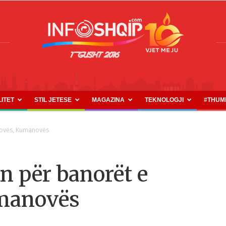
LITET
STIL JETESE
MAGAZINA
TEKNOLOGJI
#THUM
INFOSHQIP.COM
etovës, Kumanovës
n për banorët e
umanovës