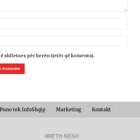
të shfletues për herën tjetër që komentoj.
Puno tek InfoShqip
Marketing
Kontakt
RRETH NESH