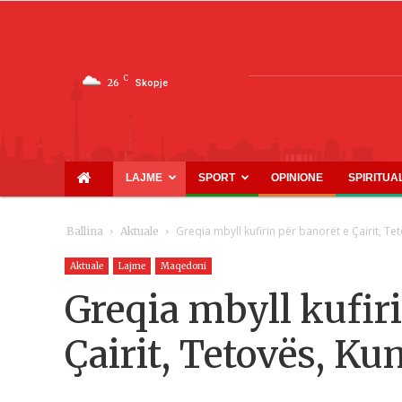
C
26
Skopje
LAJME
SPORT
OPINIONE
SPIRITUA
Greqia mbyll kufirin për banorët e Çairit, T
Ballina
Aktuale
Aktuale
Lajme
Maqedoni
Greqia mbyll kufiri
Çairit, Tetovës, K