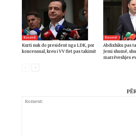
Kosovë
Kosovë
Kurti nuk do president nga LDK, por
Abdixhiku pas t
koncensual, kreu i VV flet pas takimit
Jemi shumë, sh
marrëveshjes e
PË