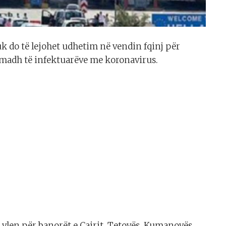
uk do të lejohet udhetim në vendin fqinj për
madh të infektuarëve me koronavirus.
vlen për banorët e Çairit, Tetovës, Kumanovës,