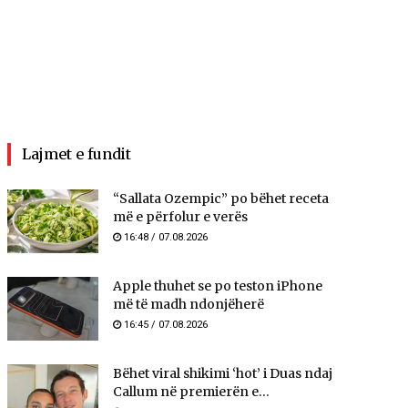
Lajmet e fundit
“Sallata Ozempic” po bëhet receta
më e përfolur e verës
16:48 / 07.08.2026
Apple thuhet se po teston iPhone
më të madh ndonjëherë
16:45 / 07.08.2026
Bëhet viral shikimi ‘hot’ i Duas ndaj
Callum në premierën e...