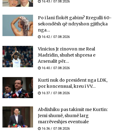
16:43 / 07.08.2026
Po i lani flokët gabim? Rregulli 60-
sekondësh që ndryshon gjithçka
nga...
16:42 / 07.08.2026
Vinicius Jr rinovon me Real
Madridin, shuhet shpresa e
Arsenalit për...
16:40 / 07.08.2026
Kurti nuk do president nga LDK,
por koncensual, kreu i VV...
16:37 / 07.08.2026
Abdixhiku pas takimit me Kurtin:
Jemi shumë, shumë larg
marrëveshjes eventuale
16:36 / 07.08.2026