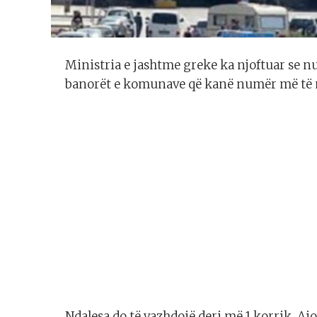
Ministria e jashtme greke ka njoftuar se n
banorët e komunave që kanë numër më të 
Ndalesa do të vazhdojë deri më 1 korrik. Ajo 