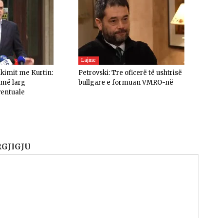
Lajme
akimit me Kurtin:
Petrovski: Tre oficerë të ushtrisë
umë larg
bullgare e formuan VMRO-në
ventuale
RGJIGJU