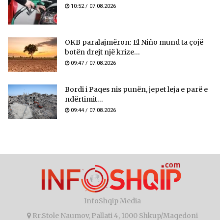
10:52 / 07.08.2026
OKB paralajmëron: El Niño mund ta çojë
botën drejt një krize...
09:47 / 07.08.2026
Bordi i Paqes nis punën, jepet leja e parë e
ndërtimit...
09:44 / 07.08.2026
InfoShqip Media
Rr.Stole Naumov, Pallati 4, 1000 Shkup/Maqedoni