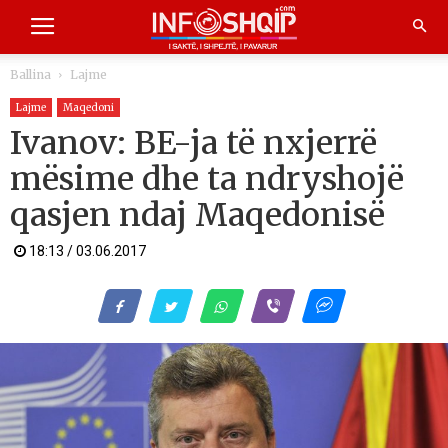
Ballina
Lajme
Lajme
Maqedoni
Ivanov: BE-ja të nxjerrë
mësime dhe ta ndryshojë
qasjen ndaj Maqedonisë
18:13 / 03.06.2017