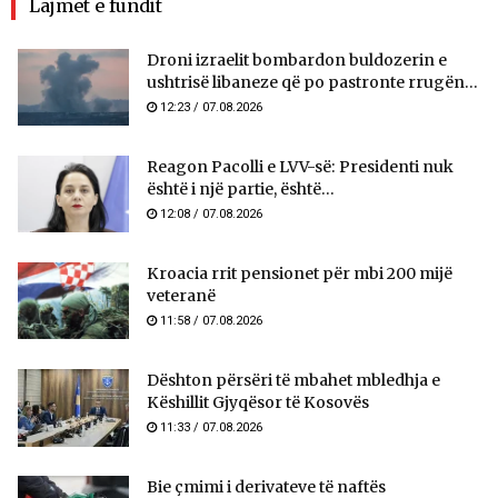
Lajmet e fundit
Droni izraelit bombardon buldozerin e
ushtrisë libaneze që po pastronte rrugën...
12:23 / 07.08.2026
Reagon Pacolli e LVV-së: Presidenti nuk
është i një partie, është...
12:08 / 07.08.2026
Kroacia rrit pensionet për mbi 200 mijë
veteranë
11:58 / 07.08.2026
​Dështon përsëri të mbahet mbledhja e
Këshillit Gjyqësor të Kosovës
11:33 / 07.08.2026
Bie çmimi i derivateve të naftës