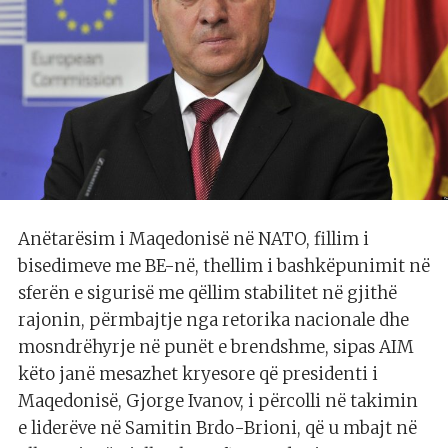
Anëtarësim i Maqedonisë në NATO, fillim i
bisedimeve me BE-në, thellim i bashkëpunimit në
sferën e sigurisë me qëllim stabilitet në gjithë
rajonin, përmbajtje nga retorika nacionale dhe
mosndrëhyrje në punët e brendshme, sipas AIM
këto janë mesazhet kryesore që presidenti i
Maqedonisë, Gjorge Ivanov, i përcolli në takimin
e liderëve në Samitin Brdo-Brioni, që u mbajt në