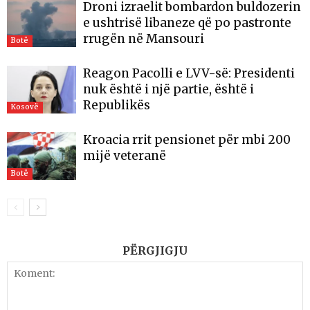
Droni izraelit bombardon buldozerin
e ushtrisë libaneze që po pastronte
rrugën në Mansouri
Botë
Reagon Pacolli e LVV-së: Presidenti
nuk është i një partie, është i
Republikës
Kosovë
Kroacia rrit pensionet për mbi 200
mijë veteranë
Botë
PËRGJIGJU