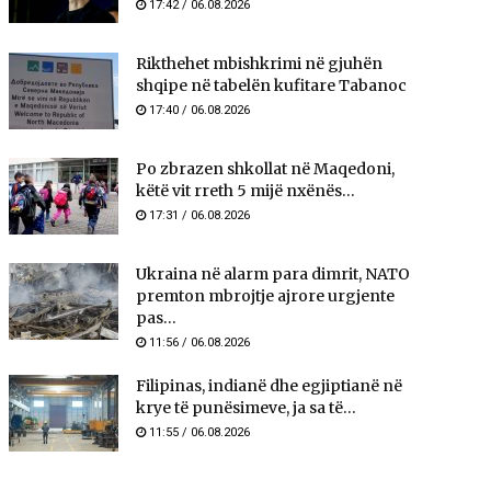
17:42 / 06.08.2026
Rikthehet mbishkrimi në gjuhën
shqipe në tabelën kufitare Tabanoc
17:40 / 06.08.2026
Po zbrazen shkollat në Maqedoni,
këtë vit rreth 5 mijë nxënës...
17:31 / 06.08.2026
Ukraina në alarm para dimrit, NATO
premton mbrojtje ajrore urgjente
pas...
11:56 / 06.08.2026
Filipinas, indianë dhe egjiptianë në
krye të punësimeve, ja sa të...
11:55 / 06.08.2026