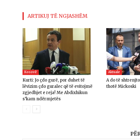
ARTIKUJ TË NGJASHËM
Kosovë
Aktuale
Kurti: Jo çdo gurë, por duhet të
A do të shtrenjt
lëvizim çdo guralec që të evitojmë
thotë Mickoski
zgjedhjet e reja! Me Abdixhikun
s’kam ndërmjetës
PË