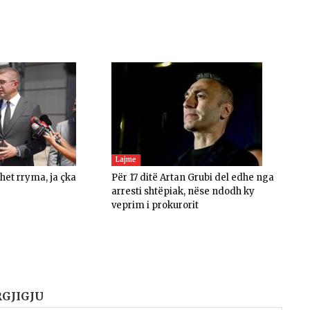
Lajme
ohet rryma, ja çka
Për 17 ditë Artan Grubi del edhe nga
arresti shtëpiak, nëse ndodh ky
veprim i prokurorit
RGJIGJU