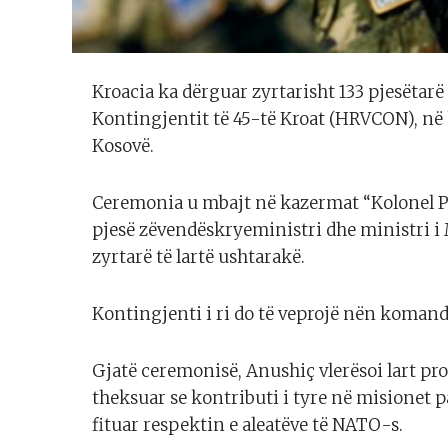
Kroacia ka dërguar zyrtarisht 133 pjesëtarë 
Kontingjentit të 45-të Kroat (HRVCON), në
Kosovë.
Ceremonia u mbajt në kazermat “Kolonel P
pjesë zëvendëskryeministri dhe ministri i M
zyrtarë të lartë ushtarakë.
Kontingjenti i ri do të veprojë nën komand
Gjatë ceremonisë, Anushiç vlerësoi lart pr
theksuar se kontributi i tyre në misionet p
fituar respektin e aleatëve të NATO-s.