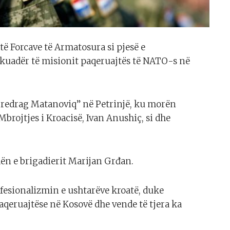
të Forcave të Armatosura si pjesë e
 kuadër të misionit paqeruajtës të NATO-s në
redrag Matanoviq” në Petrinjë, ku morën
brojtjes i Kroacisë, Ivan Anushiç, si dhe
ën e brigadierit Marijan Grđan.
ofesionalizmin e ushtarëve kroatë, duke
aqeruajtëse në Kosovë dhe vende të tjera ka