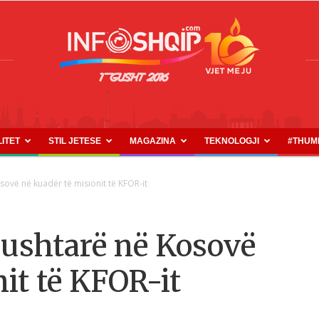
LITET
STIL JETESE
MAGAZINA
TEKNOLOGJI
#THUM
INFOSHQIP.COM
ovë në kuadër të misionit të KFOR-it
 ushtarë në Kosovë
it të KFOR-it