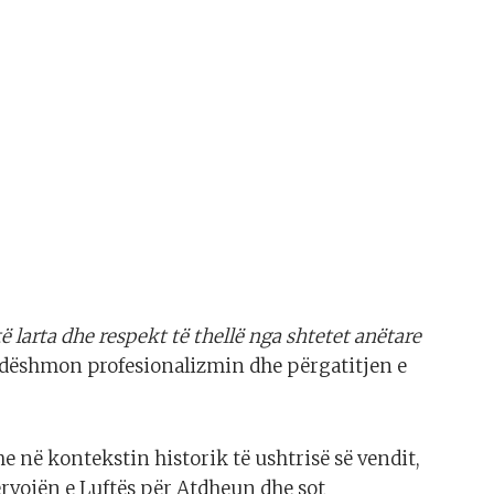
 larta dhe respekt të thellë nga shtetet anëtare
o dëshmon profesionalizmin dhe përgatitjen e
e në kontekstin historik të ushtrisë së vendit,
rvojën e Luftës për Atdheun dhe sot