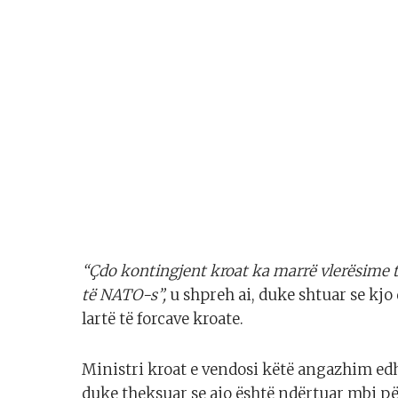
“Çdo kontingjent kroat ka marrë vlerësime të
të NATO-s”,
u shpreh ai, duke shtuar se kj
lartë të forcave kroate.
Ministri kroat e vendosi këtë angazhim edh
duke theksuar se ajo është ndërtuar mbi pë