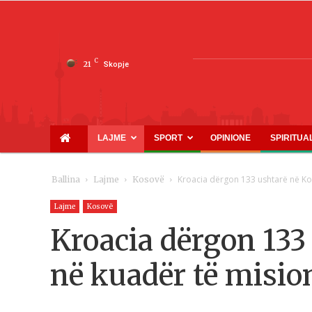
C
21
Skopje
LAJME
SPORT
OPINIONE
SPIRITUA
Kroacia dërgon 133 ushtarë në Kos
Ballina
Lajme
Kosovë
Lajme
Kosovë
Kroacia dërgon 133
në kuadër të mision