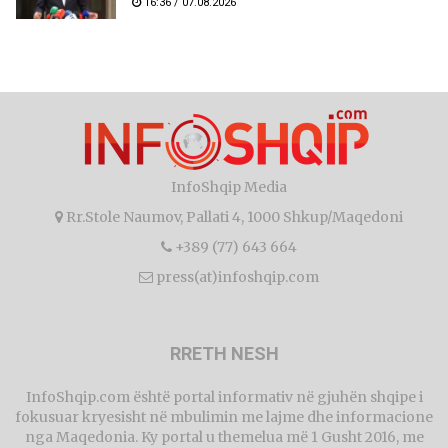
16:36 / 07.08.2026
InfoShqip Media
Rr.Stole Naumov, Pallati 4, 1000 Shkup/Maqedoni
+389 (77) 643 664
press(at)infoshqip.com
RRETH NESH
InfoShqip.com është portal informativ në gjuhën shqipe i
fokusuar kryesisht në mbulimin me lajme dhe informacione
nga Maqedonia. Ky portal u themelua më 1 Gusht 2016, me