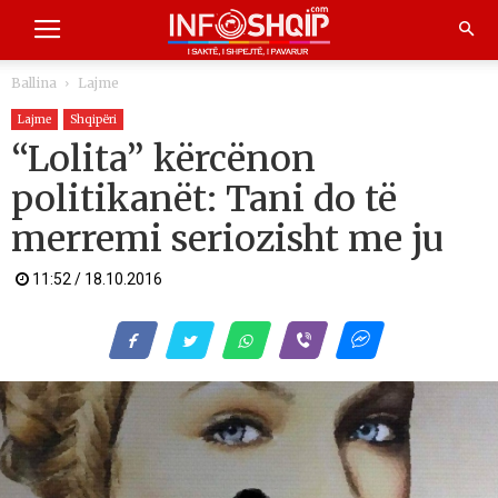
Ballina
Lajme
Lajme
Shqipëri
“Lolita” kërcënon
politikanët: Tani do të
merremi seriozisht me ju
11:52 / 18.10.2016