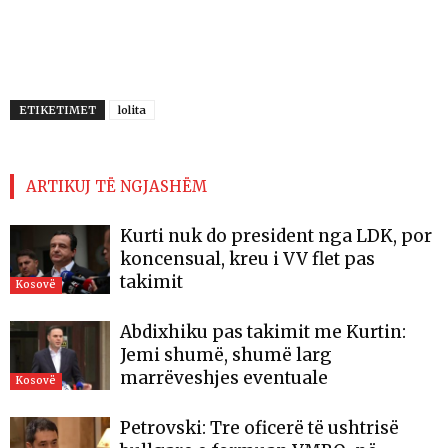
ETIKETIMET
lolita
ARTIKUJ TË NGJASHËM
Kurti nuk do president nga LDK, por
koncensual, kreu i VV flet pas
takimit
Kosovë
Abdixhiku pas takimit me Kurtin:
Jemi shumë, shumë larg
marrëveshjes eventuale
Kosovë
Petrovski: Tre oficerë të ushtrisë