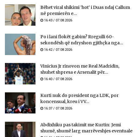
Bëhet viral shikimi ‘hot’ i Duas ndaj Callum
në premierën e...
16:43 / 07.08.2026
Po i lani flokët gabim? Rregulli 60-
sekondësh që ndryshon gjithçka nga...
16:42 / 07.08.2026
Vinicius Jr rinovon me Real Madridin,
shuhet shpresa e Arsenalit për...
16:40 / 07.08.2026
Kurti nuk do president nga LDK, por
koncensual, kreu i VV...
16:37 / 07.08.2026
Abdixhiku pas takimit me Kurtin: Jemi
shumë, shumë larg marrëveshjes eventuale