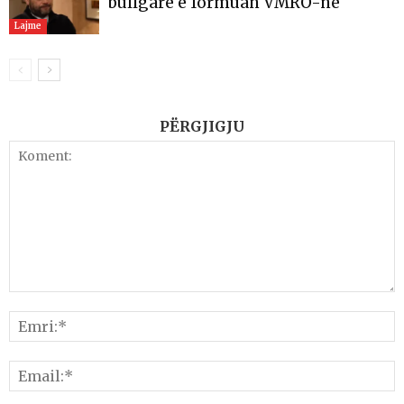
bullgare e formuan VMRO-në
Lajme
PËRGJIGJU