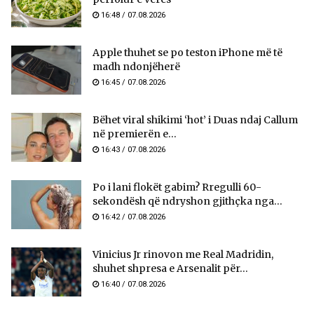
16:48 / 07.08.2026
Apple thuhet se po teston iPhone më të
madh ndonjëherë
16:45 / 07.08.2026
Bëhet viral shikimi ‘hot’ i Duas ndaj Callum
në premierën e...
16:43 / 07.08.2026
Po i lani flokët gabim? Rregulli 60-
sekondësh që ndryshon gjithçka nga...
16:42 / 07.08.2026
Vinicius Jr rinovon me Real Madridin,
shuhet shpresa e Arsenalit për...
16:40 / 07.08.2026