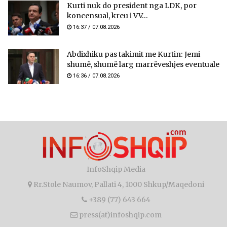
Kurti nuk do president nga LDK, por
koncensual, kreu i VV...
16:37 / 07.08.2026
Abdixhiku pas takimit me Kurtin: Jemi
shumë, shumë larg marrëveshjes eventuale
16:36 / 07.08.2026
InfoShqip Media
Rr.Stole Naumov, Pallati 4, 1000 Shkup/Maqedoni
+389 (77) 643 664
press(at)infoshqip.com