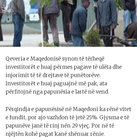
Qeveria e Maqedonisë synon të tërheqë
investitorët e huaj përmes pagave të ulëta dhe
injorimit të të drejtave të punëtorëve.
Investitorët e huaj paguajnë më pak, ata
përfitojnë nga papunësia e lartë në vend.
Përqindja e papunësisë në Maqedoni ka rënë vitet
e fundit, por ajo vazhdon të jetë 25%. Gjysma e të
papunëve janë të rinj nën 29 vjeç. Por në të
njëjtën kohë pagat kanë shënuar rënie.