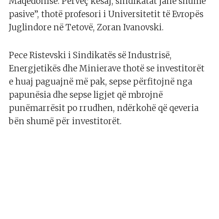
Maqedonisë. Përveç kësaj, sindikatat janë shumë
pasive”, thotë profesori i Universitetit të Evropës
Juglindore në Tetovë, Zoran Ivanovski.
Pece Ristevski i Sindikatës së Industrisë,
Energjetikës dhe Minierave thotë se investitorët
e huaj paguajnë më pak, sepse përfitojnë nga
papunësia dhe sepse ligjet që mbrojnë
punëmarrësit po rrudhen, ndërkohë që qeveria
bën shumë për investitorët.