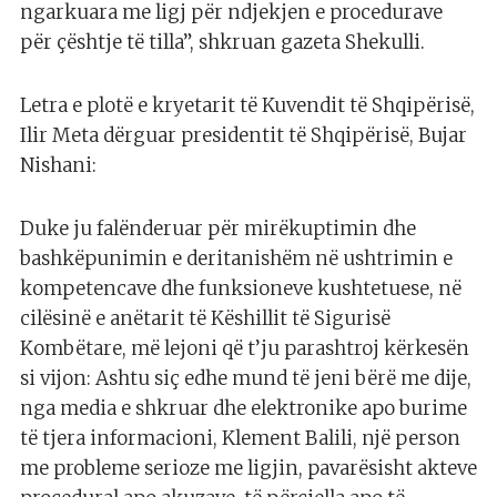
ngarkuara me ligj për ndjekjen e procedurave
për çështje të tilla”, shkruan gazeta Shekulli.
Letra e plotë e kryetarit të Kuvendit të Shqipërisë,
Ilir Meta dërguar presidentit të Shqipërisë, Bujar
Nishani:
Duke ju falënderuar për mirëkuptimin dhe
bashkëpunimin e deritanishëm në ushtrimin e
kompetencave dhe funksioneve kushtetuese, në
cilësinë e anëtarit të Këshillit të Sigurisë
Kombëtare, më lejoni që t’ju parashtroj kërkesën
si vijon: Ashtu siç edhe mund të jeni bërë me dije,
nga media e shkruar dhe elektronike apo burime
të tjera informacioni, Klement Balili, një person
me probleme serioze me ligjin, pavarësisht akteve