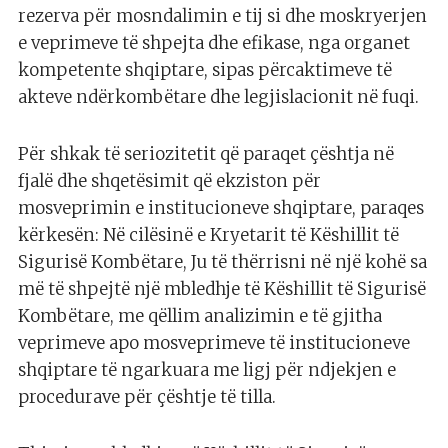
rezerva për mosndalimin e tij si dhe moskryerjen
e veprimeve të shpejta dhe efikase, nga organet
kompetente shqiptare, sipas përcaktimeve të
akteve ndërkombëtare dhe legjislacionit në fuqi.
Për shkak të seriozitetit që paraqet çështja në
fjalë dhe shqetësimit që ekziston për
mosveprimin e institucioneve shqiptare, paraqes
kërkesën: Në cilësinë e Kryetarit të Këshillit të
Sigurisë Kombëtare, Ju të thërrisni në një kohë sa
më të shpejtë një mbledhje të Këshillit të Sigurisë
Kombëtare, me qëllim analizimin e të gjitha
veprimeve apo mosveprimeve të institucioneve
shqiptare të ngarkuara me ligj për ndjekjen e
procedurave për çështje të tilla.