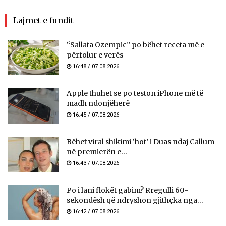
Lajmet e fundit
“Sallata Ozempic” po bëhet receta më e
përfolur e verës
16:48 / 07.08.2026
Apple thuhet se po teston iPhone më të
madh ndonjëherë
16:45 / 07.08.2026
Bëhet viral shikimi ‘hot’ i Duas ndaj Callum
në premierën e...
16:43 / 07.08.2026
Po i lani flokët gabim? Rregulli 60-
sekondësh që ndryshon gjithçka nga...
16:42 / 07.08.2026