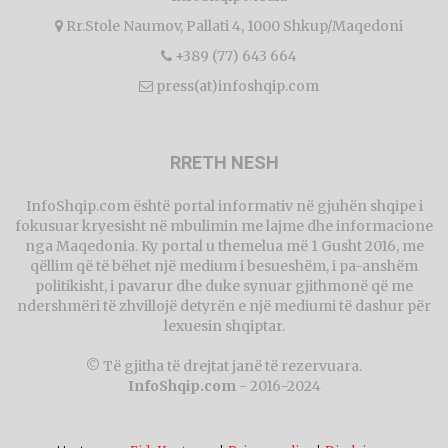
Rr.Stole Naumov, Pallati 4, 1000 Shkup/Maqedoni
+389 (77) 643 664
press(at)infoshqip.com
RRETH NESH
InfoShqip.com është portal informativ në gjuhën shqipe i
fokusuar kryesisht në mbulimin me lajme dhe informacione
nga Maqedonia. Ky portal u themelua më 1 Gusht 2016, me
qëllim që të bëhet një medium i besueshëm, i pa-anshëm
politikisht, i pavarur dhe duke synuar gjithmonë që me
ndershmëri të zhvillojë detyrën e një mediumi të dashur për
lexuesin shqiptar.
© Të gjitha të drejtat janë të rezervuara.
InfoShqip.com
- 2016-2024