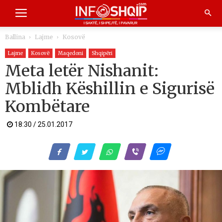
Ballina
Lajme
Kosovë
Lajme
Kosovë
Maqedoni
Shqipëri
Meta letër Nishanit:
Mblidh Këshillin e Sigurisë
Kombëtare
18:30 / 25.01.2017