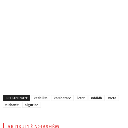
ETIKETIMET
keshillin
kombetare
leter
mblidh
meta
nishanit
sigurise
ARTIKUJ TË NGJASHËM