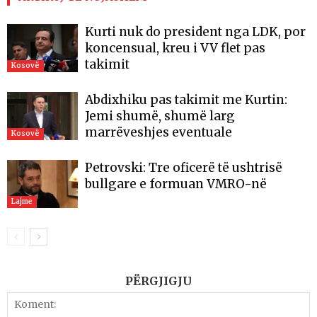
Kurti nuk do president nga LDK, por
koncensual, kreu i VV flet pas
takimit
Kosovë
Abdixhiku pas takimit me Kurtin:
Jemi shumë, shumë larg
marrëveshjes eventuale
Kosovë
Petrovski: Tre oficerë të ushtrisë
bullgare e formuan VMRO-në
Lajme
PËRGJIGJU