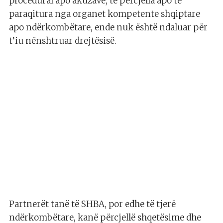
procedural apo akuzave, të përcjella apo të
paraqitura nga organet kompetente shqiptare
apo ndërkombëtare, ende nuk është ndaluar për
t’iu nënshtruar drejtësisë.
Partnerët tanë të SHBA, por edhe të tjerë
ndërkombëtare, kanë përcjellë shqetësime dhe