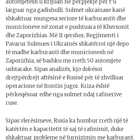
automjetesh u krijuan në përpjekje për t’u
larguar nga gadishulli. Sulmet ukrainase kanë
shkaktuar mungesa serioze të karburantit dhe
municioneve në zonat e pushtuara të Khersonit
dhe Zaporizhias. Më 11 qershor, Regjimenti i
Pavarur Sulmues i Ukrainës shkatërroi një depo
të madhe karburanti dhe municionesh në
Zaporizhia, së bashku me rreth 50 automjete
ushtarake. Sipas analizës, kjo dobësoi
drejtpërdrejt aftësinë e Rusisë për të zhvilluar
operacione në frontin jugor. Kriza është
përkeqësuar edhe nga sulmet ndaj rafinerive
ruse.
Sipas vlerësimeve, Rusia ka humbur rreth një të
katërtën e kapacitetit të saj të rafinimit, duke
shkaktuar probleme në furnizimin me karburant.