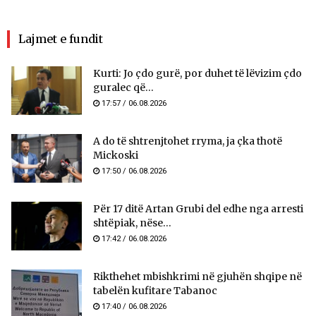
Lajmet e fundit
Kurti: Jo çdo gurë, por duhet të lëvizim çdo
guralec që...
17:57 / 06.08.2026
A do të shtrenjtohet rryma, ja çka thotë
Mickoski
17:50 / 06.08.2026
Për 17 ditë Artan Grubi del edhe nga arresti
shtëpiak, nëse...
17:42 / 06.08.2026
Rikthehet mbishkrimi në gjuhën shqipe në
tabelën kufitare Tabanoc
17:40 / 06.08.2026