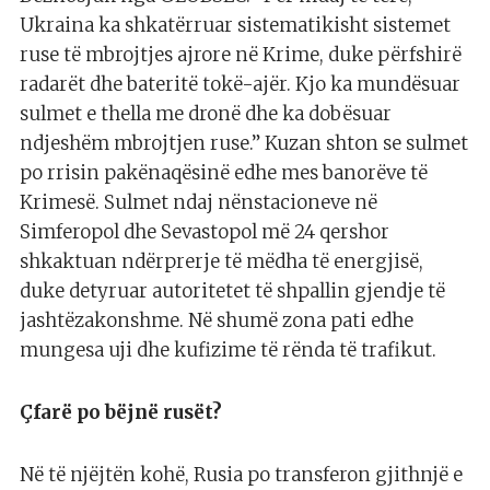
Ukraina ka shkatërruar sistematikisht sistemet
ruse të mbrojtjes ajrore në Krime, duke përfshirë
radarët dhe bateritë tokë-ajër. Kjo ka mundësuar
sulmet e thella me dronë dhe ka dobësuar
ndjeshëm mbrojtjen ruse.” Kuzan shton se sulmet
po rrisin pakënaqësinë edhe mes banorëve të
Krimesë. Sulmet ndaj nënstacioneve në
Simferopol dhe Sevastopol më 24 qershor
shkaktuan ndërprerje të mëdha të energjisë,
duke detyruar autoritetet të shpallin gjendje të
jashtëzakonshme. Në shumë zona pati edhe
mungesa uji dhe kufizime të rënda të trafikut.
Çfarë po bëjnë rusët?
Në të njëjtën kohë, Rusia po transferon gjithnjë e