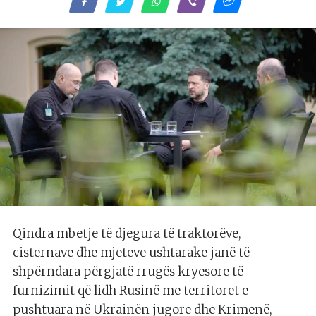
Qindra mbetje të djegura të traktorëve,
cisternave dhe mjeteve ushtarake janë të
shpërndara përgjatë rrugës kryesore të
furnizimit që lidh Rusinë me territoret e
pushtuara në Ukrainën jugore dhe Krimenë,