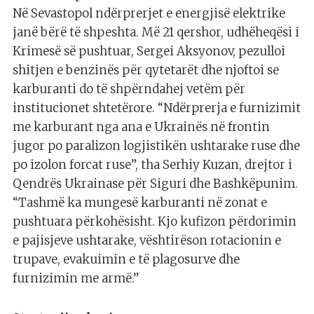
Në Sevastopol ndërprerjet e energjisë elektrike
janë bërë të shpeshta. Më 21 qershor, udhëheqësi i
Krimesë së pushtuar, Sergei Aksyonov, pezulloi
shitjen e benzinës për qytetarët dhe njoftoi se
karburanti do të shpërndahej vetëm për
institucionet shtetërore. “Ndërprerja e furnizimit
me karburant nga ana e Ukrainës në frontin
jugor po paralizon logjistikën ushtarake ruse dhe
po izolon forcat ruse”, tha Serhiy Kuzan, drejtor i
Qendrës Ukrainase për Siguri dhe Bashkëpunim.
“Tashmë ka mungesë karburanti në zonat e
pushtuara përkohësisht. Kjo kufizon përdorimin
e pajisjeve ushtarake, vështirëson rotacionin e
trupave, evakuimin e të plagosurve dhe
furnizimin me armë.”