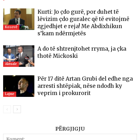
Kurti: Jo çdo gurë, por duhet të
lëvizim çdo guralec që të evitojmë
zgjedhjet e reja! Me Abdixhikun
Kosovë
s’kam ndërmjetës
A do të shtrenjtohet rryma, ja çka
thotë Mickoski
Aktuale
Për 17 ditë Artan Grubi del edhe nga
arresti shtëpiak, nëse ndodh ky
veprim i prokurorit
Lajme
PËRGJIGJU