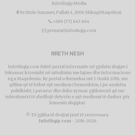
InfoShqip Media
Rr.Stole Naumov, Pallati 4, 1000 Shkup/Maqedoni
+389 (77) 643 664
press(at)infoshqip.com
RRETH NESH
InfoShqip.com është portal informativ në gjuhën shqipe i
fokusuar kryesisht në mbulimin me lajme dhe informacione
nga Maqedonia. Ky portal u themelua më 1 Gusht 2016, me
qëllim që të bëhet një medium i besueshëm, i pa-anshëm
politikisht, i pavarur dhe duke synuar gjithmonë që me
ndershmëri të zhvillojë detyrën e një mediumi të dashur për
lexuesin shqiptar.
© Të gjitha të drejtat janë të rezervuara.
InfoShqip.com
- 2016-2024