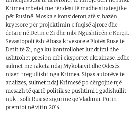
tërheqjes sesa të detyrohet të luftojë deri në fund.”
Krimea mbetet me rëndësi të madhe strategjike
për Rusinë. Moska e konsideron atë si bazën
kryesore për projektimin e fuqisë ajrore dhe
detare në Detin e Zi dhe mbi Ngushticën e Kerçit.
Sevastopoli është baza kryesore e Flotës Ruse të
Detit të Zi, nga ku kontrollohet lundrimi dhe
ushtrohet presion mbi eksportet ukrainase. Edhe
sulmet me raketa ndaj Mykolaivit dhe Odesës
nisen rregullisht nga Krimea. Sipas autorëve të
analizës, sulmet ndaj Krimesë po dërgojnë një
mesazh të qartë politik se pushtimi i gadishullit
nuk i solli Rusisë sigurinë që Vladimir Putin
premtoi në vitin 2014.