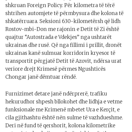
shkruan Foreign Policy. Për kilometra të tërë
shtrihen automjete të përmbysura dhe kolona të
shkatërruara. Seksioni 630-kilometërsh që lidh
Rostov-mbi-Don me rajonin e Detit të Zi është
quajtur “Autostrada e Vdekjes” nga ushtarët
ukrainas dhe rusë. Që nga fillimi i prillit, dronët
ukrainas kanë sulmuar korridorin kryesor të
transportit përgjatë Detit të Azovit, ndërsa urat
veriore drejt Krimesë përmes Ngushticës
Chongar janë dëmtuar rëndë.
Furnizimet detare janë ndërprerë, trafiku
hekurudhor shpesh bllokohet dhe lidhja e vetme
funksionale me Krimenë mbetet Ura e Kerçit, e
cila gjithashtu është nën sulme të vazhdueshme.
Deri në fund të qershorit, kolona kilometrike