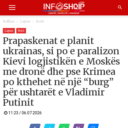
Ballina
Lajme
Botë
Lajme
Botë
Prapaskenat e planit
ukrainas, si po e paralizon
Kievi logjistikën e Moskës
me dronë dhe pse Krimea
po kthehet në një “burg”
për ushtarët e Vladimir
Putinit
11:23 / 06.07.2026