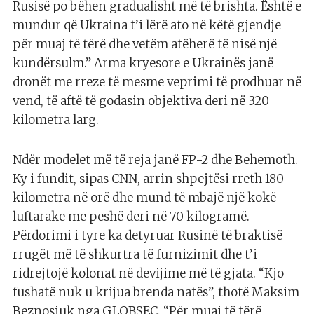
Rusisë po bëhen gradualisht më të brishta. Është e
mundur që Ukraina t’i lërë ato në këtë gjendje
për muaj të tërë dhe vetëm atëherë të nisë një
kundërsulm.” Arma kryesore e Ukrainës janë
dronët me rreze të mesme veprimi të prodhuar në
vend, të aftë të godasin objektiva deri në 320
kilometra larg.
Ndër modelet më të reja janë FP-2 dhe Behemoth.
Ky i fundit, sipas CNN, arrin shpejtësi rreth 180
kilometra në orë dhe mund të mbajë një kokë
luftarake me peshë deri në 70 kilogramë.
Përdorimi i tyre ka detyruar Rusinë të braktisë
rrugët më të shkurtra të furnizimit dhe t’i
ridrejtojë kolonat në devijime më të gjata. “Kjo
fushatë nuk u krijua brenda natës”, thotë Maksim
Beznosjuk nga GLOBSEC. “Për muaj të tërë,