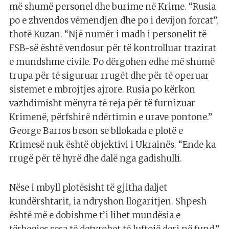
më shumë personel dhe burime në Krime. “Rusia
po e zhvendos vëmendjen dhe po i devijon forcat”,
thotë Kuzan. “Një numër i madh i personelit të
FSB-së është vendosur për të kontrolluar trazirat
e mundshme civile. Po dërgohen edhe më shumë
trupa për të siguruar rrugët dhe për të operuar
sistemet e mbrojtjes ajrore. Rusia po kërkon
vazhdimisht mënyra të reja për të furnizuar
Krimenë, përfshirë ndërtimin e urave pontone.”
George Barros beson se bllokada e plotë e
Krimesë nuk është objektivi i Ukrainës. “Ende ka
rrugë për të hyrë dhe dalë nga gadishulli.
Nëse i mbyll plotësisht të gjitha daljet
kundërshtarit, ia ndryshon llogaritjen. Shpesh
është më e dobishme t’i lihet mundësia e