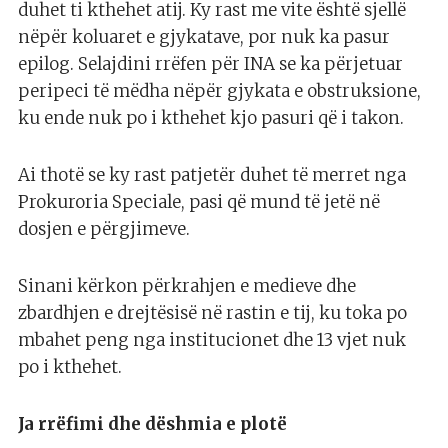
duhet ti kthehet atij. Ky rast me vite është sjellë
nëpër koluaret e gjykatave, por nuk ka pasur
epilog. Selajdini rrëfen për INA se ka përjetuar
peripeci të mëdha nëpër gjykata e obstruksione,
ku ende nuk po i kthehet kjo pasuri që i takon.
Ai thotë se ky rast patjetër duhet të merret nga
Prokuroria Speciale, pasi që mund të jetë në
dosjen e përgjimeve.
Sinani kërkon përkrahjen e medieve dhe
zbardhjen e drejtësisë në rastin e tij, ku toka po
mbahet peng nga institucionet dhe 13 vjet nuk
po i kthehet.
Ja rrëfimi dhe dëshmia e plotë