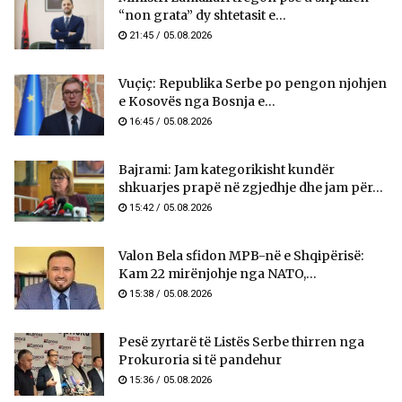
“non grata” dy shtetasit e...
21:45 / 05.08.2026
Vuçiç: Republika Serbe po pengon njohjen
e Kosovës nga Bosnja e...
16:45 / 05.08.2026
Bajrami: Jam kategorikisht kundër
shkuarjes prapë në zgjedhje dhe jam për...
15:42 / 05.08.2026
Valon Bela sfidon MPB-në e Shqipërisë:
Kam 22 mirënjohje nga NATO,...
15:38 / 05.08.2026
Pesë zyrtarë të Listës Serbe thirren nga
Prokuroria si të pandehur
15:36 / 05.08.2026