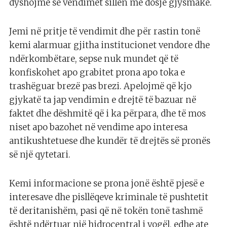
dyshojmë se vendimet sillen me dosje gjysmake.
Jemi në pritje të vendimit dhe për rastin tonë
kemi alarmuar gjitha institucionet vendore dhe
ndërkombëtare, sepse nuk mundet që të
konfiskohet apo grabitet prona apo toka e
trashëguar brezë pas brezi. Apelojmë që kjo
gjykatë ta jap vendimin e drejtë të bazuar në
faktet dhe dëshmitë që i ka përpara, dhe të mos
niset apo bazohet në vendime apo interesa
antikushtetuese dhe kundër të drejtës së pronës
së një qytetari.
Kemi informacione se prona jonë është pjesë e
interesave dhe pisllëqeve kriminale të pushtetit
të deritanishëm, pasi që në tokën tonë tashmë
është ndërtuar një hidrocentral i vogël, edhe ate