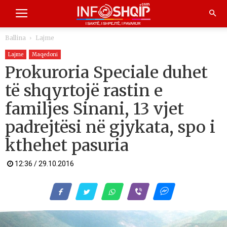
Ballina
Lajme
Lajme
Maqedoni
Prokuroria Speciale duhet
të shqyrtojë rastin e
familjes Sinani, 13 vjet
padrejtësi në gjykata, spo i
kthehet pasuria
12:36 / 29.10.2016