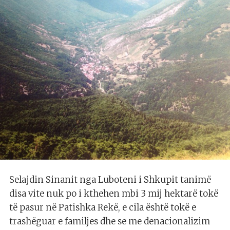
Selajdin Sinanit nga Luboteni i Shkupit tanimë
disa vite nuk po i kthehen mbi 3 mij hektarë tokë
të pasur në Patishka Rekë, e cila është tokë e
trashëguar e familjes dhe se me denacionalizim