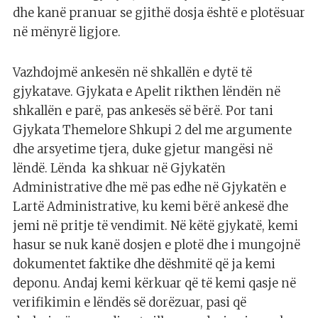
dhe kanë pranuar se gjithë dosja është e plotësuar
në mënyrë ligjore.
Vazhdojmë ankesën në shkallën e dytë të
gjykatave. Gjykata e Apelit rikthen lëndën në
shkallën e parë, pas ankesës së bërë. Por tani
Gjykata Themelore Shkupi 2 del me argumente
dhe arsyetime tjera, duke gjetur mangësi në
lëndë. Lënda ka shkuar në Gjykatën
Administrative dhe më pas edhe në Gjykatën e
Lartë Administrative, ku kemi bërë ankesë dhe
jemi në pritje të vendimit. Në këtë gjykatë, kemi
hasur se nuk kanë dosjen e plotë dhe i mungojnë
dokumentet faktike dhe dëshmitë që ja kemi
deponu. Andaj kemi kërkuar që të kemi qasje në
verifikimin e lëndës së dorëzuar, pasi që