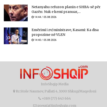
Netanyahu refuzon planin e SHBA-së për
Gazën: Nuk e kemi pranuar,...
14:44 / 05.08.2026
Emërimi i zv/ministrave, Kasami: Ka disa
propozime në VLEN
14:40 / 05.08.2026
InfoShqip Media
Rr.Stole Naumov, Pallati 4, 1000 Shkup/Maqedoni
+389 (77) 643 664
press(at)infoshqip.com