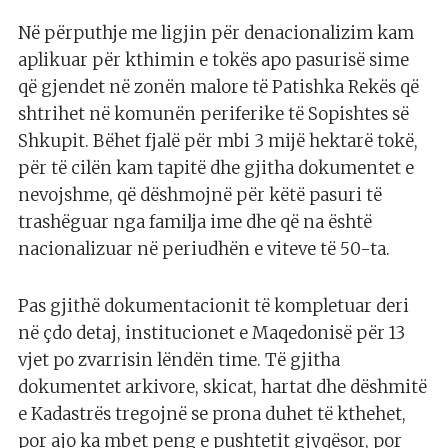
Në përputhje me ligjin për denacionalizim kam
aplikuar për kthimin e tokës apo pasurisë sime
që gjendet në zonën malore të Patishka Rekës që
shtrihet në komunën periferike të Sopishtes së
Shkupit. Bëhet fjalë për mbi 3 mijë hektarë tokë,
për të cilën kam tapitë dhe gjitha dokumentet e
nevojshme, që dëshmojnë për këtë pasuri të
trashëguar nga familja ime dhe që na është
nacionalizuar në periudhën e viteve të 50-ta.
Pas gjithë dokumentacionit të kompletuar deri
në çdo detaj, institucionet e Maqedonisë për 13
vjet po zvarrisin lëndën time. Të gjitha
dokumentet arkivore, skicat, hartat dhe dëshmitë
e Kadastrës tregojnë se prona duhet të kthehet,
por ajo ka mbet peng e pushtetit gjyqësor, por