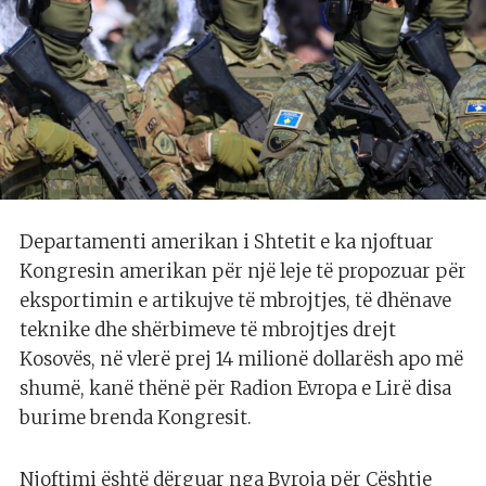
Departamenti amerikan i Shtetit e ka njoftuar
Kongresin amerikan për një leje të propozuar për
eksportimin e artikujve të mbrojtjes, të dhënave
teknike dhe shërbimeve të mbrojtjes drejt
Kosovës, në vlerë prej 14 milionë dollarësh apo më
shumë, kanë thënë për Radion Evropa e Lirë disa
burime brenda Kongresit.
Njoftimi është dërguar nga Byroja për Çështje