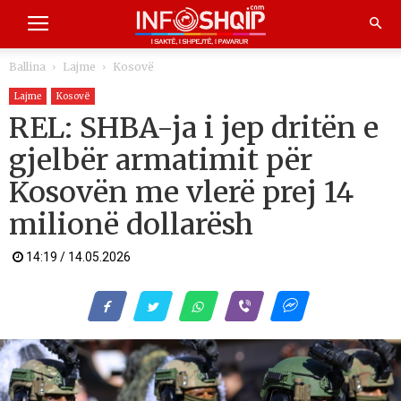
Ballina
Lajme
Kosovë
Lajme
Kosovë
REL: SHBA-ja i jep dritën e
gjelbër armatimit për
Kosovën me vlerë prej 14
milionë dollarësh
14:19 / 14.05.2026