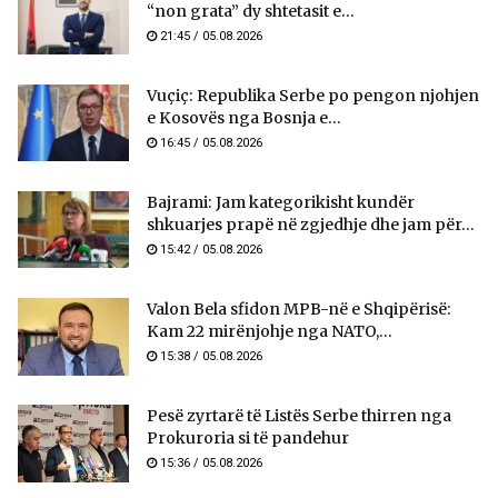
“non grata” dy shtetasit e...
21:45 / 05.08.2026
Vuçiç: Republika Serbe po pengon njohjen
e Kosovës nga Bosnja e...
16:45 / 05.08.2026
Bajrami: Jam kategorikisht kundër
shkuarjes prapë në zgjedhje dhe jam për...
15:42 / 05.08.2026
Valon Bela sfidon MPB-në e Shqipërisë:
Kam 22 mirënjohje nga NATO,...
15:38 / 05.08.2026
Pesë zyrtarë të Listës Serbe thirren nga
Prokuroria si të pandehur
15:36 / 05.08.2026