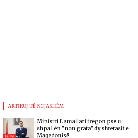
ARTIKUJ TË NGJASHËM
Ministri Lamallari tregon pse u
shpallën “non grata” dy shtetasit e
Maqedonisë
Lajme