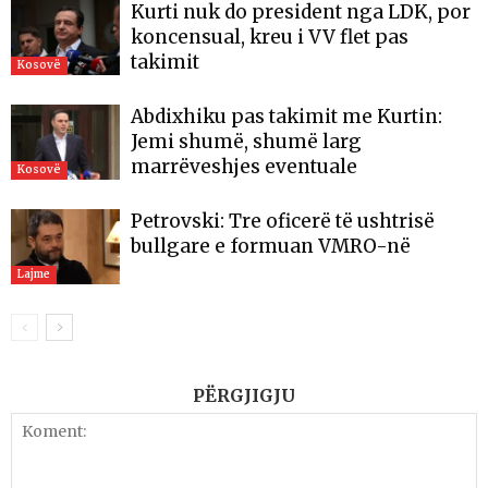
Kurti nuk do president nga LDK, por
koncensual, kreu i VV flet pas
takimit
Kosovë
Abdixhiku pas takimit me Kurtin:
Jemi shumë, shumë larg
marrëveshjes eventuale
Kosovë
Petrovski: Tre oficerë të ushtrisë
bullgare e formuan VMRO-në
Lajme
PËRGJIGJU