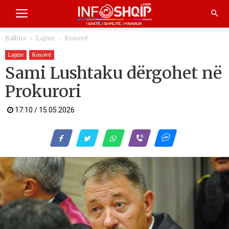
Ballina
Lajme
Kosovë
Lajme
Kosovë
Sami Lushtaku dërgohet në
Prokurori
17:10 / 15.05.2026