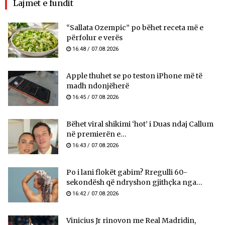
Lajmet e fundit
“Sallata Ozempic” po bëhet receta më e
përfolur e verës
16:48 / 07.08.2026
Apple thuhet se po teston iPhone më të
madh ndonjëherë
16:45 / 07.08.2026
Bëhet viral shikimi ‘hot’ i Duas ndaj Callum
në premierën e...
16:43 / 07.08.2026
Po i lani flokët gabim? Rregulli 60-
sekondësh që ndryshon gjithçka nga...
16:42 / 07.08.2026
Vinicius Jr rinovon me Real Madridin,