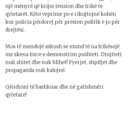
një mënyrë që krijoi tension dhe frikë te
qytetarët. Këto veprime po e rikujtojnë kohën
kur policia përdorej për presion politik e jo për
drejtësi.
Mos të mendojë askush se mund të na frikësojë
me skena force e demonstrim pushteti. Dinjiteti
nuk shitet dhe nuk blihet! Fyerjet, shpifjet dhe
propaganda nuk kalojnë.
Qëndroni të bashkuar dhe në gatishmëri
qytetare!