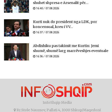
shuhet shpresa e Arsenalit për...
16:40 / 07.08.2026
Kurti nuk do president nga LDK, por
koncensual, kreu i VV...
16:37 / 07.08.2026
Abdixhiku pas takimit me Kurtin: Jemi
shumë, shumë larg marrëveshjes eventuale
16:36 / 07.08.2026
InfoShqip Media
Rr.Stole Naumov, Pallati 4, 1000 Shkup/Maqedoni