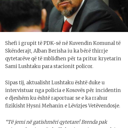
Shefi i grupit të PDK-së në Kuvendin Komunal të
Skënderajt, Alban Berisha iu ka bërë thirrje
qytetarëve që të mblidhen për ta pritur kryetarin
Sami Lushtaku para stacionit policor.
Sipas tij, aktualisht Lushtaku është duke u
intervistuar nga policia e Kosovës për incidentin
e djeshëm ku është raportuar se e ka rrahur
fizikisht Hysni Mehanin e Lëvizjes Vetëvendosje.
“Të jemi në gatishmëri qytetare! Brenda pak