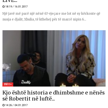
LIVE...
18:19 / 16.01.2017
Një javë më parë një nënë 67-vjeçare me lot në sy kërkonte që
nusja e djalit, Xhulia, të kthehej për të marrë nipin 6...
INFO+
Kjo është historia e dhimbshme e nënës
së Robertit në luftë...
14:26 / 04.01.2017