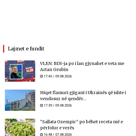
Lajmet e fundit
VLEN: BDI-ja po i lan gjynahet e veta me
Artan Grubin
17:45 / 09.08.2026
Hiqet flamuri gjigant i Ukrainës që ishte i
vendosur në qendër...
17:39 / 09.08.2026
“Sallata Ozempic” po bëhet receta më e
përfolur e verës
16:48 / 07.08.2026