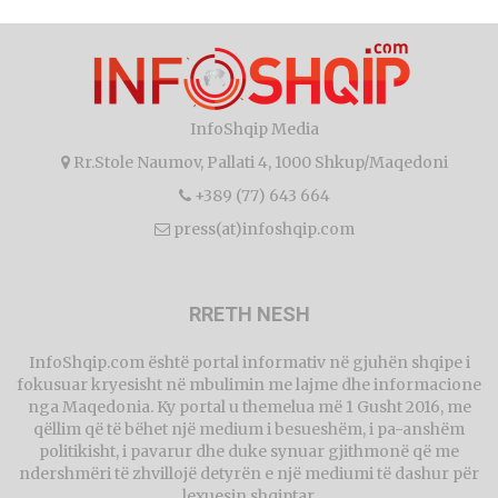
InfoShqip Media
Rr.Stole Naumov, Pallati 4, 1000 Shkup/Maqedoni
+389 (77) 643 664
press(at)infoshqip.com
RRETH NESH
InfoShqip.com është portal informativ në gjuhën shqipe i
fokusuar kryesisht në mbulimin me lajme dhe informacione
nga Maqedonia. Ky portal u themelua më 1 Gusht 2016, me
qëllim që të bëhet një medium i besueshëm, i pa-anshëm
politikisht, i pavarur dhe duke synuar gjithmonë që me
ndershmëri të zhvillojë detyrën e një mediumi të dashur për
lexuesin shqiptar.