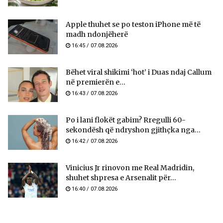
Apple thuhet se po teston iPhone më të
madh ndonjëherë
16:45 / 07.08.2026
Bëhet viral shikimi ‘hot’ i Duas ndaj Callum
në premierën e...
16:43 / 07.08.2026
Po i lani flokët gabim? Rregulli 60-
sekondësh që ndryshon gjithçka nga...
16:42 / 07.08.2026
Vinicius Jr rinovon me Real Madridin,
shuhet shpresa e Arsenalit për...
16:40 / 07.08.2026