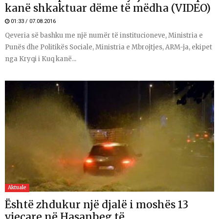
kanë shkaktuar dëme të mëdha (VIDEO)
01:33 / 07.08.2016
Qeveria së bashku me një numër të institucioneve, Ministria e
Punës dhe Politikës Sociale, Ministria e Mbrojtjes, ARM-ja, ekipet
nga Kryqi i Kuq kanë...
Aktuale
Është zhdukur një djalë i moshës 13
vjeçare në Hasanbeg të...