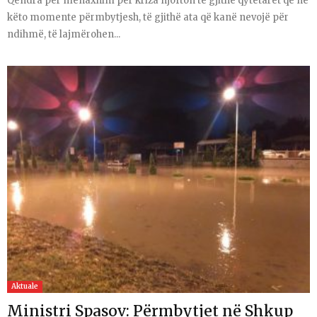
Qendra për menaxhim për kriza njofton të gjithë qytetarët që në
këto momente përmbytjesh, të gjithë ata që kanë nevojë për
ndihmë, të lajmërohen...
Aktuale
Ministri Spasov: Përmbytjet në Shkup