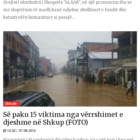
Drejtori ekzekutivi i Shoqatës "ALSAR", në një prononcim tha se
me shqetësim të madh kanë ndjekur zhvillimet e fundit dhe
katastrofën humanitare si pasojë...
Aktuale
Së paku 15 viktima nga vërrshimet e
djeshme në Shkup (FOTO)
10:20 / 07.08.2016
Kryeqyteti i Maqedonisë dje ishte kapluar nga një mot i keq me