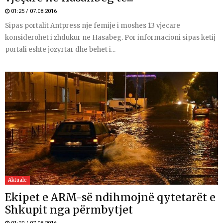
01:25 / 07.08.2016
Sipas portalit Antpress nje femije i moshes 13 vjecare
konsiderohet i zhdukur ne Hasabeg. Por informacioni sipas ketij
portali eshte jozyrtar dhe behet i...
Aktuale
Ekipet e ARM-së ndihmojnë qytetarët e
Shkupit nga përmbytjet