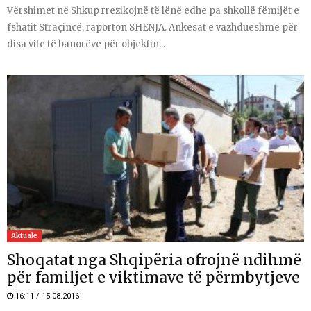
Vërshimet në Shkup rrezikojnë të lënë edhe pa shkollë fëmijët e
fshatit Straçincë, raporton SHENJA. Ankesat e vazhdueshme për
disa vite të banorëve për objektin...
Aktuale
Shoqatat nga Shqipëria ofrojnë ndihmë
për familjet e viktimave të përmbytjeve
16:11 / 15.08.2016