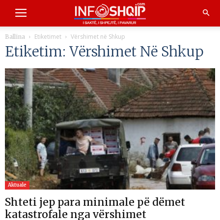
Etiketimet
Vërshimet në Shkup
Ballina
Etiketim: Vërshimet Në Shkup
Aktuale
Shteti jep para minimale pë dëmet
katastrofale nga vërshimet