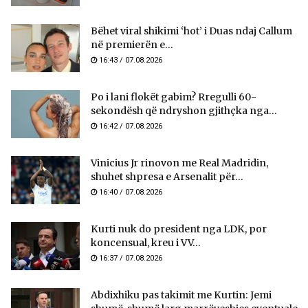
Bëhet viral shikimi ‘hot’ i Duas ndaj Callum
në premierën e...
16:43 / 07.08.2026
Po i lani flokët gabim? Rregulli 60-
sekondësh që ndryshon gjithçka nga...
16:42 / 07.08.2026
Vinicius Jr rinovon me Real Madridin,
shuhet shpresa e Arsenalit për...
16:40 / 07.08.2026
Kurti nuk do president nga LDK, por
koncensual, kreu i VV...
16:37 / 07.08.2026
Abdixhiku pas takimit me Kurtin: Jemi