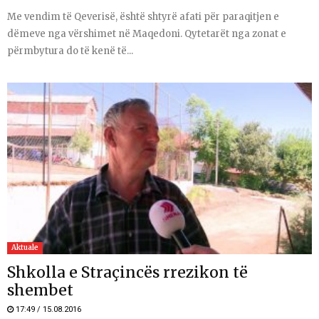
Me vendim të Qeverisë, është shtyrë afati për paraqitjen e
dëmeve nga vërshimet në Maqedoni. Qytetarët nga zonat e
përmbytura do të kenë të...
Aktuale
Shkolla e Straçincës rrezikon të
shembet
17:49 / 15.08.2016