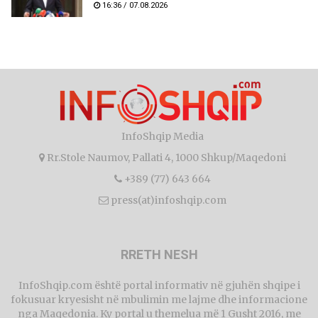
16:36 / 07.08.2026
InfoShqip Media
Rr.Stole Naumov, Pallati 4, 1000 Shkup/Maqedoni
+389 (77) 643 664
press(at)infoshqip.com
RRETH NESH
InfoShqip.com është portal informativ në gjuhën shqipe i
fokusuar kryesisht në mbulimin me lajme dhe informacione
nga Maqedonia. Ky portal u themelua më 1 Gusht 2016, me