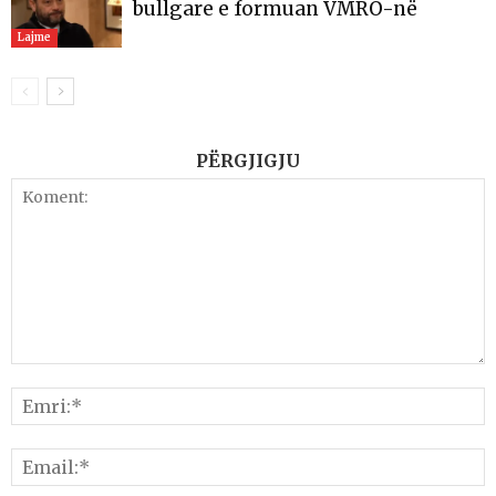
bullgare e formuan VMRO-në
Lajme
PËRGJIGJU