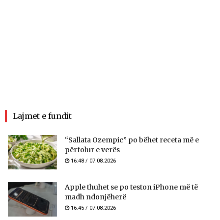
Lajmet e fundit
“Sallata Ozempic” po bëhet receta më e
përfolur e verës
16:48 / 07.08.2026
Apple thuhet se po teston iPhone më të
madh ndonjëherë
16:45 / 07.08.2026