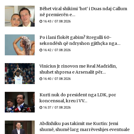
Bëhet viral shikimi ‘hot’ i Duas ndaj Callum
në premierën e...
16:43 / 07.08.2026
Po i lani flokët gabim? Rregulli 60-
sekondësh që ndryshon gjithçka nga...
16:42 / 07.08.2026
Vinicius Jr rinovon me Real Madridin,
shuhet shpresa e Arsenalit për...
16:40 / 07.08.2026
Kurti nuk do president nga LDK, por
koncensual, kreu i VV...
16:37 / 07.08.2026
Abdixhiku pas takimit me Kurtin: Jemi
shumë, shumë larg marrëveshjes eventuale