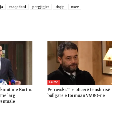
ja
maqedoni
pergjigjet
shqip
zaev
Lajme
akimit me Kurtin:
Petrovski: Tre oficerë të ushtrisë
umë larg
bullgare e formuan VMRO-në
ventuale