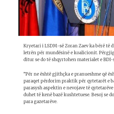
Kryetari i LSDM-së Zoran Zaev ka bërë të di
letrën për mundësinë e koalicionit. Përgj
ditur se do të shqyrtohen materialet e BDI-
”Për ne është gjithçka e pranueshme që ësh
paraqet përdorim praktik për qytetarët e b
parasysh aspektin e nevojave të qytetarëve 
duhet të kenë bazë kushtetuese. Besoj se do
para gazetarëve.