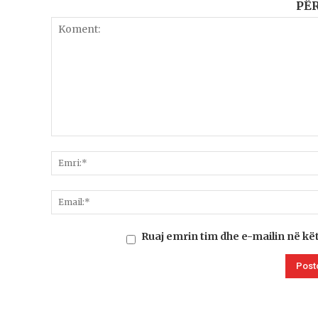
PË
Ruaj emrin tim dhe e-mailin në kë