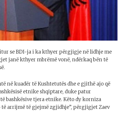
tur se BDI-ja i ka kthyer përgjigje në lidhje me
igjet janë kthyer mbrëmë vonë, ndërkaq bën të
së.
të në kuadër të Kushtetutës dhe e gjithë ajo që
ashkësisë etnike shqiptare, duke patur
të bashkësive tjera etnike. Këto dy korniza
 të arrijmë të gjejmë zgjidhje”, përgjigjet Zaev