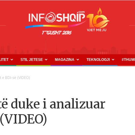
LITET
STIL JETESE
MAGAZINA
TEKNOLOGJI
#THUM
INFOSHQIP.COM
t e BDI-së (VIDEO)
ë duke i analizuar
 (VIDEO)