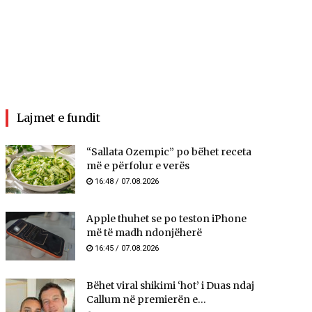
Lajmet e fundit
“Sallata Ozempic” po bëhet receta
më e përfolur e verës
16:48 / 07.08.2026
Apple thuhet se po teston iPhone
më të madh ndonjëherë
16:45 / 07.08.2026
Bëhet viral shikimi ‘hot’ i Duas ndaj
Callum në premierën e...