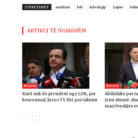
ETIKETIMET
analizon
bdi
infoshqip
Lajme
lsdm
ARTIKUJ TË NGJASHËM
Kosovë
Kosovë
Kurti nuk do president nga LDK, por
Abdixhiku pas t
koncensual, kreu i VV flet pas takimit
Jemi shumë, sh
marrëveshjes e