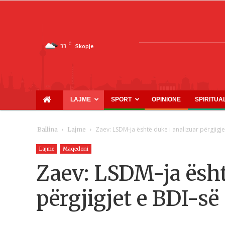
C
33
Skopje
LAJME
SPORT
OPINIONE
SPIRITUA
Zaev: LSDM-ja është duke i analizuar përgjigje
Ballina
Lajme
Lajme
Maqedoni
Zaev: LSDM-ja ësht
përgjigjet e BDI-së