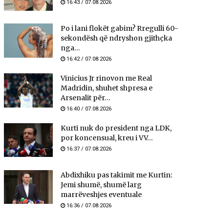
16:43 / 07.08.2026
Po i lani flokët gabim? Rregulli 60-
sekondësh që ndryshon gjithçka
nga...
16:42 / 07.08.2026
Vinicius Jr rinovon me Real
Madridin, shuhet shpresa e
Arsenalit për...
16:40 / 07.08.2026
Kurti nuk do president nga LDK,
por koncensual, kreu i VV...
16:37 / 07.08.2026
Abdixhiku pas takimit me Kurtin:
Jemi shumë, shumë larg
marrëveshjes eventuale
16:36 / 07.08.2026