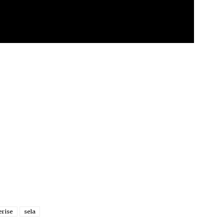
erise
sela