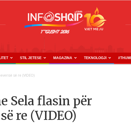
LITET
STIL JETESE
MAGAZINA
TEKNOLOGJI
#THUM
INFOSHQIP.COM
qeverisë së re (VIDEO)
 Sela flasin për
 së re (VIDEO)