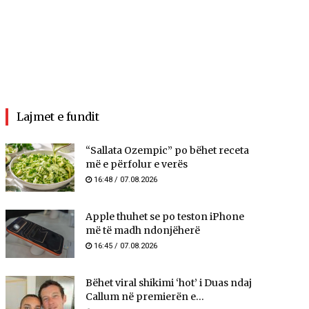
Lajmet e fundit
“Sallata Ozempic” po bëhet receta
më e përfolur e verës
16:48 / 07.08.2026
Apple thuhet se po teston iPhone
më të madh ndonjëherë
16:45 / 07.08.2026
Bëhet viral shikimi ‘hot’ i Duas ndaj
Callum në premierën e...