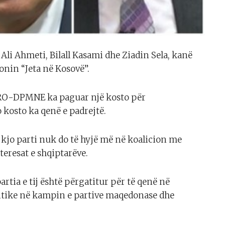
Ali Ahmeti, Bilall Kasami dhe Ziadin Sela, kanë
ionin “Jeta në Kosovë”.
VMRO-DPMNE ka paguar një kosto për
o kosto ka qenë e padrejtë.
 kjo parti nuk do të hyjë më në koalicion me
teresat e shqiptarëve.
artia e tij është përgatitur për të qenë në
litike në kampin e partive maqedonase dhe