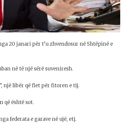
nga 20 janari për t’u zhvendosur në Shtëpinë e
ban në të një sërë suveniresh.
jë libër që flet për fitoren e tij.
un që është sot.
a federata e garave në ujë, etj.