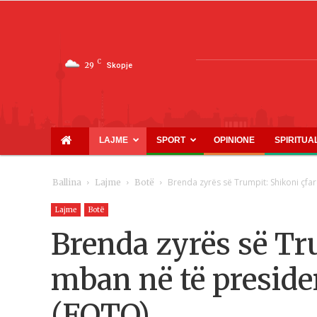
C
29
Skopje
LAJME
SPORT
OPINIONE
SPIRITUA
Brenda zyrës së Trumpit: Shikoni çfar
Ballina
Lajme
Botë
Lajme
Botë
Brenda zyrës së Tr
mban në të preside
(FOTO)