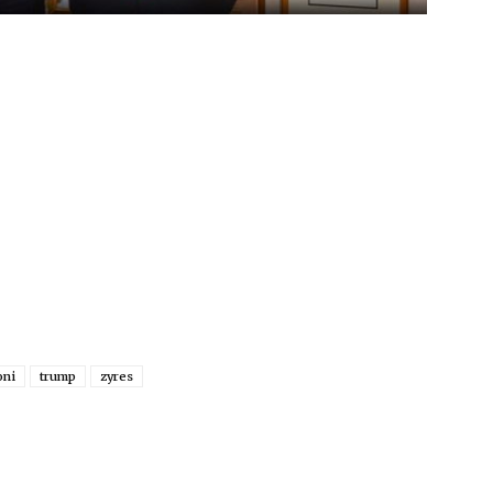
oni
trump
zyres