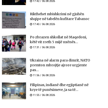
17:42 / 06.08.2026
Rikthehet mbishkrimi në gjuhën
shqipe në tabelën kufitare Tabanoc
17:40 / 06.08.2026
Po zbrazen shkollat në Maqedoni,
këtë vit rreth 5 mijë nxënës...
17:31 / 06.08.2026
Ukraina në alarm para dimrit, NATO
premton mbrojtje ajrore urgjente
pas...
11:56 / 06.08.2026
Filipinas, indianë dhe egjiptianë në
krye të punësimeve, ja sa të...
11:55 / 06.08.2026