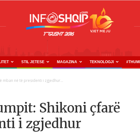
LITET
STIL JETESE
MAGAZINA
TEKNOLOGJI
#THUM
INFOSHQIP.COM
ë mban në të presidenti i zgjedhur...
umpit: Shikoni çfarë
nti i zgjedhur