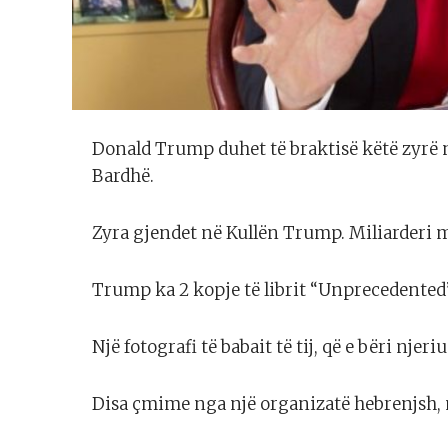
Donald Trump duhet të braktisë këtë zyrë 
Bardhë.
Zyra gjendet në Kullën Trump. Miliarderi m
Trump ka 2 kopje të librit “Unprecedented”, n
Një fotografi të babait të tij, që e bëri njeri
Disa çmime nga një organizatë hebrenjsh, ng