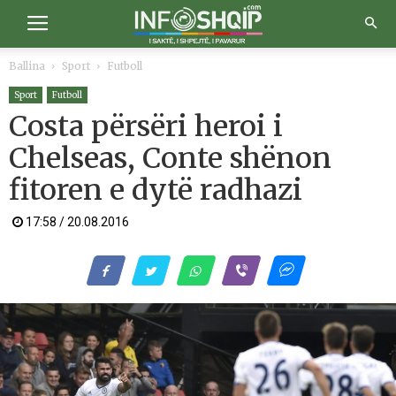
Ballina
Sport
Futboll
Sport
Futboll
Costa përsëri heroi i
Chelseas, Conte shënon
fitoren e dytë radhazi
17:58 / 20.08.2016