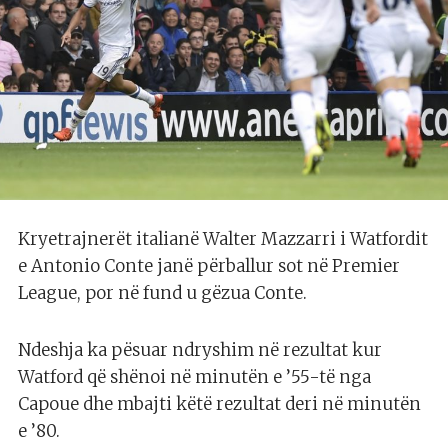
Kryetrajnerët italianë Walter Mazzarri i Watfordit
e Antonio Conte janë përballur sot në Premier
League, por në fund u gëzua Conte.
Ndeshja ka pësuar ndryshim në rezultat kur
Watford që shënoi në minutën e ’55-të nga
Capoue dhe mbajti këtë rezultat deri në minutën
e ’80.