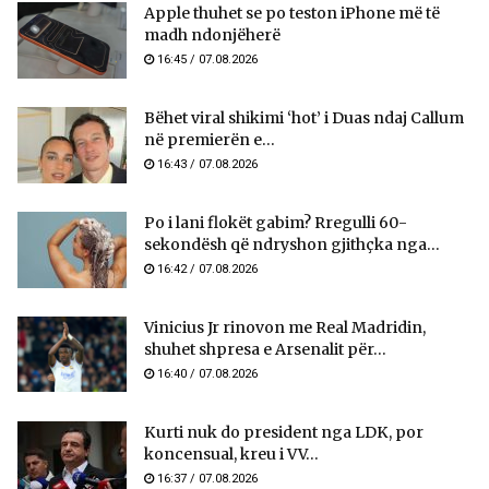
Apple thuhet se po teston iPhone më të
madh ndonjëherë
16:45 / 07.08.2026
Bëhet viral shikimi ‘hot’ i Duas ndaj Callum
në premierën e...
16:43 / 07.08.2026
Po i lani flokët gabim? Rregulli 60-
sekondësh që ndryshon gjithçka nga...
16:42 / 07.08.2026
Vinicius Jr rinovon me Real Madridin,
shuhet shpresa e Arsenalit për...
16:40 / 07.08.2026
Kurti nuk do president nga LDK, por
koncensual, kreu i VV...
16:37 / 07.08.2026