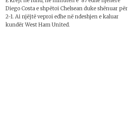
E krejt në fund, në minutën e ’87 edhe njëherë
Diego Costa e shpëtoi Chelsean duke shënuar për
2-1. Ai njëjtë veproi edhe në ndeshjen e kaluar
kundër West Ham United.