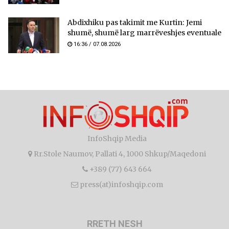
Abdixhiku pas takimit me Kurtin: Jemi
shumë, shumë larg marrëveshjes eventuale
16:36 / 07.08.2026
InfoShqip Media
Rr.Stole Naumov, Pallati 4, 1000 Shkup/Maqedoni
+389 (77) 643 664
press(at)infoshqip.com
RRETH NESH