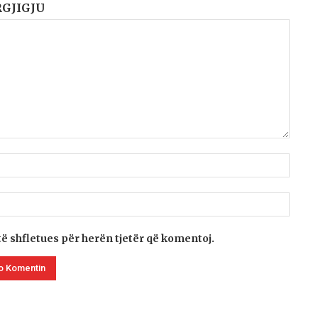
RGJIGJU
të shfletues për herën tjetër që komentoj.