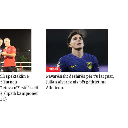
Futboll
lli spektaklin e
Pavarësisht dëshirës për t’u larguar,
 : Turneu
Julian Alvarez nis përgatitjet me
etova n’Festë” solli
Atleticon
he shpalli kampionët
OTO)