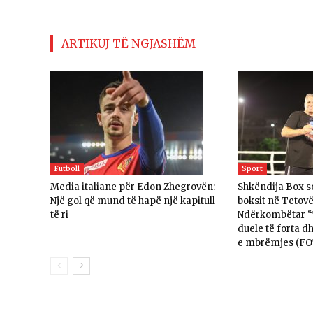
ARTIKUJ TË NGJASHËM
Futboll
Sport
Media italiane për Edon Zhegrovën:
Shkëndija Box so
Një gol që mund të hapë një kapitull
boksit në Tetovë
të ri
Ndërkombëtar “T
duele të forta d
e mbrëmjes (F