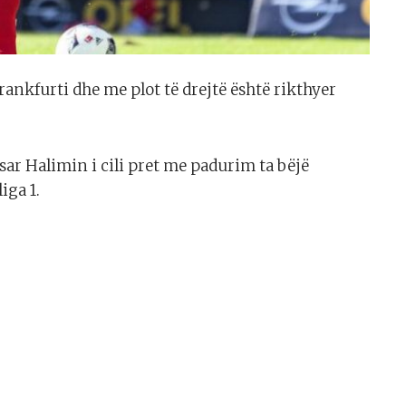
rankfurti dhe me plot të drejtë është rikthyer
esar Halimin i cili pret me padurim ta bëjë
iga 1.