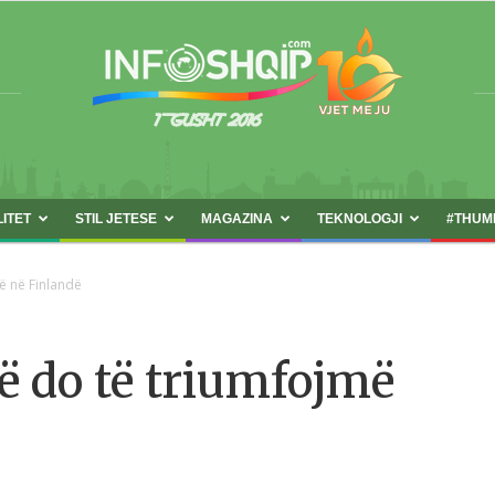
LITET
STIL JETESE
MAGAZINA
TEKNOLOGJI
#THUM
INFOSHQIP.COM
më në Finlandë
të do të triumfojmë