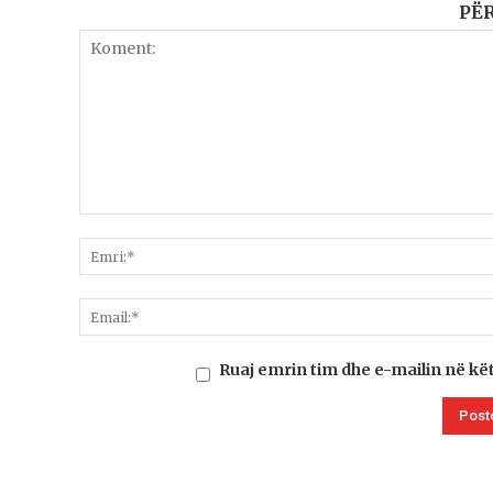
PË
Ruaj emrin tim dhe e-mailin në kë