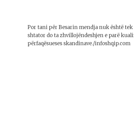
Por tani për Besarin mendja nuk është tek 
shtator do ta zhvillojëndeshjen e parë kual
përfaqësueses skandinave./infoshqip.com