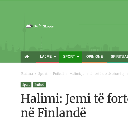
C
34
Skopje
LAJME
SPORT
OPINIONE
SPIRITUA
Halimi: Jemi të fortë do të triumfoj
Ballina
Sport
Futboll
Sport
Futboll
Halimi: Jemi të for
në Finlandë