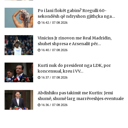
Po i lani flokët gabim? Rregulli 60-
sekondësh që ndryshon gjithçka nga...
16:42 / 07.08.2026
Vinicius Jr rinovon me Real Madridin,
shuhet shpresa e Arsenalit për...
16:40 / 07.08.2026
Kurti nuk do president nga LDK, por
koncensual, kreu i VV...
16:37 / 07.08.2026
Abdixhiku pas takimit me Kurtin: Jemi
shumë, shumë larg marrëveshjes eventuale
16:36 / 07.08.2026