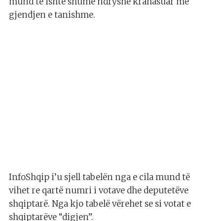
mund të ishte shumë ndryshe krahasuar me
gjendjen e tanishme.
InfoShqip i’u sjell tabelën nga e cila mund të
vihet re qartë numri i votave dhe deputetëve
shqiptarë. Nga kjo tabelë vërehet se si votat e
shqiptarëve “digjen”.