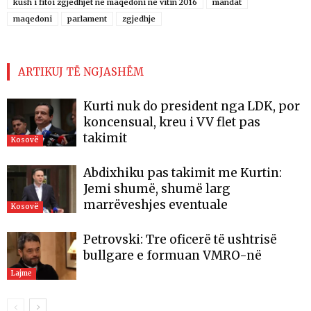
kush i fitoi zgjedhjet ne maqedoni ne vitin 2016
mandat
maqedoni
parlament
zgjedhje
ARTIKUJ TË NGJASHËM
Kurti nuk do president nga LDK, por
koncensual, kreu i VV flet pas
takimit
Kosovë
Abdixhiku pas takimit me Kurtin:
Jemi shumë, shumë larg
marrëveshjes eventuale
Kosovë
Petrovski: Tre oficerë të ushtrisë
bullgare e formuan VMRO-në
Lajme