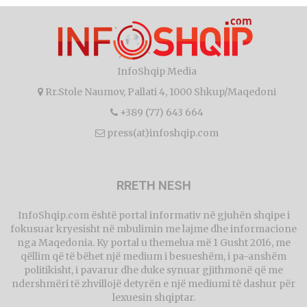
InfoShqip Media
Rr.Stole Naumov, Pallati 4, 1000 Shkup/Maqedoni
+389 (77) 643 664
press(at)infoshqip.com
RRETH NESH
InfoShqip.com është portal informativ në gjuhën shqipe i
fokusuar kryesisht në mbulimin me lajme dhe informacione
nga Maqedonia. Ky portal u themelua më 1 Gusht 2016, me
qëllim që të bëhet një medium i besueshëm, i pa-anshëm
politikisht, i pavarur dhe duke synuar gjithmonë që me
ndershmëri të zhvillojë detyrën e një mediumi të dashur për
lexuesin shqiptar.