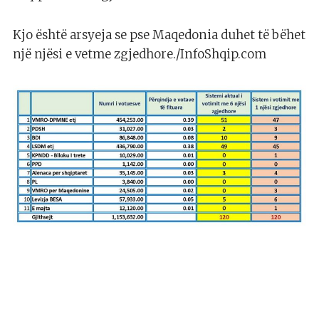
Kjo është arsyeja se pse Maqedonia duhet të bëhet
një njësi e vetme zgjedhore./InfoShqip.com