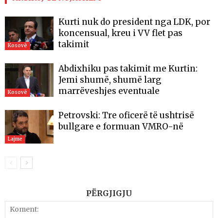
Kurti nuk do president nga LDK, por
koncensual, kreu i VV flet pas
takimit
Kosovë
Abdixhiku pas takimit me Kurtin:
Jemi shumë, shumë larg
marrëveshjes eventuale
Kosovë
Petrovski: Tre oficerë të ushtrisë
bullgare e formuan VMRO-në
Lajme
PËRGJIGJU