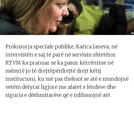
Prokurorja speciale publike, Katica Janeva, në
intervistën e saj të parë në servisin shtetëror
RTVM ka pranuar se ka pasur kërcënime në
mënyrë jo të drejtëpërdrejtë drejt këtij
institucioni, ku më pas theksoi se atë e mundojnë
vetëm detyrat ligjore me afatet e lëndeve dhe
siguria e dëshmitarëve që e ndihmojnë atë.