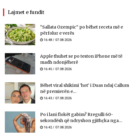
Lajmet e fundit
“Sallata Ozempic” po bëhet receta më e
përfolur e verës
16:48 / 07.08.2026
Apple thuhet se po teston iPhone më të
madh ndonjëherë
16:45 / 07.08.2026
Bëhet viral shikimi ‘hot’ i Duas ndaj Callum
në premierën e...
16:43 / 07.08.2026
Po i lani flokët gabim? Rregulli 60-
sekondësh që ndryshon gjithçka nga...
16:42 / 07.08.2026