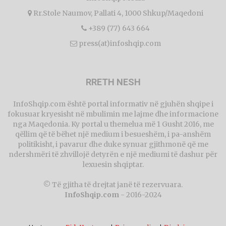
Rr.Stole Naumov, Pallati 4, 1000 Shkup/Maqedoni
+389 (77) 643 664
press(at)infoshqip.com
RRETH NESH
InfoShqip.com është portal informativ në gjuhën shqipe i
fokusuar kryesisht në mbulimin me lajme dhe informacione
nga Maqedonia. Ky portal u themelua më 1 Gusht 2016, me
qëllim që të bëhet një medium i besueshëm, i pa-anshëm
politikisht, i pavarur dhe duke synuar gjithmonë që me
ndershmëri të zhvillojë detyrën e një mediumi të dashur për
lexuesin shqiptar.
© Të gjitha të drejtat janë të rezervuara.
InfoShqip.com
- 2016-2024