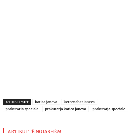
ETIKETIMET
katica janeva
kercenohet janeva
prokuroria speciale
prokurorja katica janeva
prokurorja speciale
ARTIKUJ TË NGJASHËM