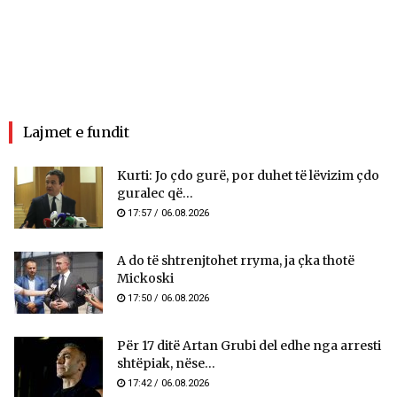
Lajmet e fundit
Kurti: Jo çdo gurë, por duhet të lëvizim çdo
guralec që...
17:57 / 06.08.2026
A do të shtrenjtohet rryma, ja çka thotë
Mickoski
17:50 / 06.08.2026
Për 17 ditë Artan Grubi del edhe nga arresti
shtëpiak, nëse...
17:42 / 06.08.2026