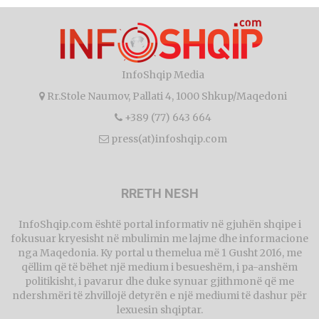
InfoShqip Media
Rr.Stole Naumov, Pallati 4, 1000 Shkup/Maqedoni
+389 (77) 643 664
press(at)infoshqip.com
RRETH NESH
InfoShqip.com është portal informativ në gjuhën shqipe i
fokusuar kryesisht në mbulimin me lajme dhe informacione
nga Maqedonia. Ky portal u themelua më 1 Gusht 2016, me
qëllim që të bëhet një medium i besueshëm, i pa-anshëm
politikisht, i pavarur dhe duke synuar gjithmonë që me
ndershmëri të zhvillojë detyrën e një mediumi të dashur për
lexuesin shqiptar.