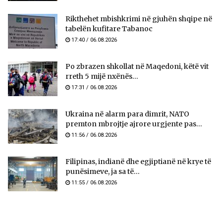
Rikthehet mbishkrimi në gjuhën shqipe në
tabelën kufitare Tabanoc
17:40 / 06.08.2026
Po zbrazen shkollat në Maqedoni, këtë vit
rreth 5 mijë nxënës...
17:31 / 06.08.2026
Ukraina në alarm para dimrit, NATO
premton mbrojtje ajrore urgjente pas...
11:56 / 06.08.2026
Filipinas, indianë dhe egjiptianë në krye të
punësimeve, ja sa të...
11:55 / 06.08.2026