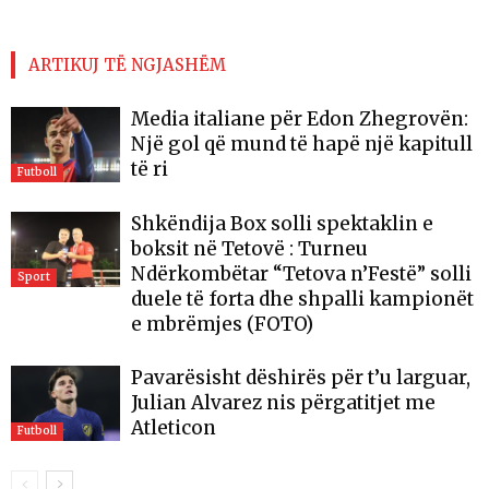
ARTIKUJ TË NGJASHËM
Media italiane për Edon Zhegrovën:
Një gol që mund të hapë një kapitull
të ri
Futboll
Shkëndija Box solli spektaklin e
boksit në Tetovë : Turneu
Ndërkombëtar “Tetova n’Festë” solli
Sport
duele të forta dhe shpalli kampionët
e mbrëmjes (FOTO)
Pavarësisht dëshirës për t’u larguar,
Julian Alvarez nis përgatitjet me
Atleticon
Futboll