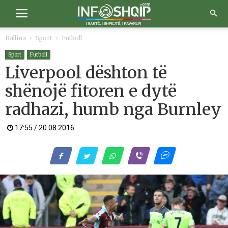
Ballina
Sport
Futboll
Sport
Futboll
Liverpool dështon të
shënojë fitoren e dytë
radhazi, humb nga Burnley
17:55 / 20.08.2016