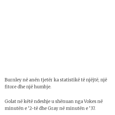
Burnley në anën tjetër ka statistikë të njëjtë, një
fitore dhe një humbje.
Golat në këtë ndeshje u shënuan nga Vokes në
minutën e ‘2-të dhe Gray në minutën e ’37.