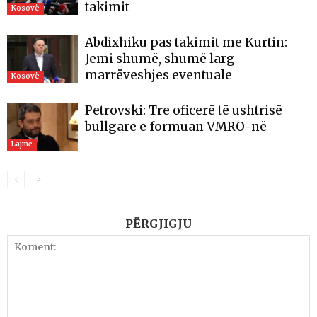
takimit
Kosovë
Abdixhiku pas takimit me Kurtin:
Jemi shumë, shumë larg
marrëveshjes eventuale
Kosovë
Petrovski: Tre oficerë të ushtrisë
bullgare e formuan VMRO-në
Lajme
PËRGJIGJU