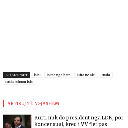
ETIKETIMET
isisi
lajme nga bota
lufta ne siri
rusia
rusia sulmon isis
ARTIKUJ TË NGJASHËM
Kurti nuk do president nga LDK, por
koncensual, kreu i VV flet pas