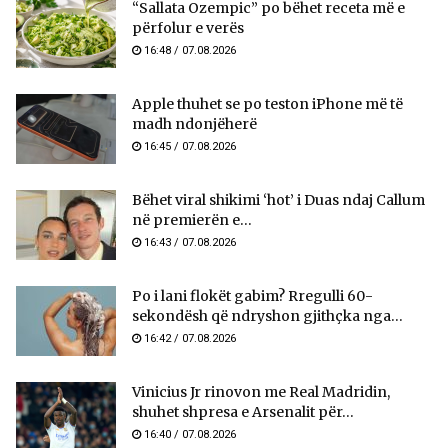
“Sallata Ozempic” po bëhet receta më e
përfolur e verës
16:48 / 07.08.2026
Apple thuhet se po teston iPhone më të
madh ndonjëherë
16:45 / 07.08.2026
Bëhet viral shikimi ‘hot’ i Duas ndaj Callum
në premierën e...
16:43 / 07.08.2026
Po i lani flokët gabim? Rregulli 60-
sekondësh që ndryshon gjithçka nga...
16:42 / 07.08.2026
Vinicius Jr rinovon me Real Madridin,
shuhet shpresa e Arsenalit për...
16:40 / 07.08.2026