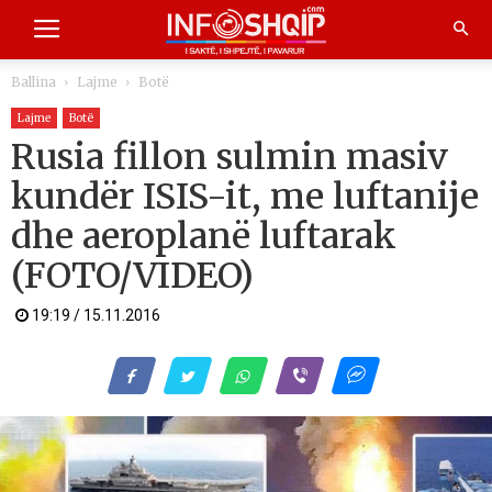
Ballina
Lajme
Botë
Lajme
Botë
Rusia fillon sulmin masiv
kundër ISIS-it, me luftanije
dhe aeroplanë luftarak
(FOTO/VIDEO)
19:19 / 15.11.2016