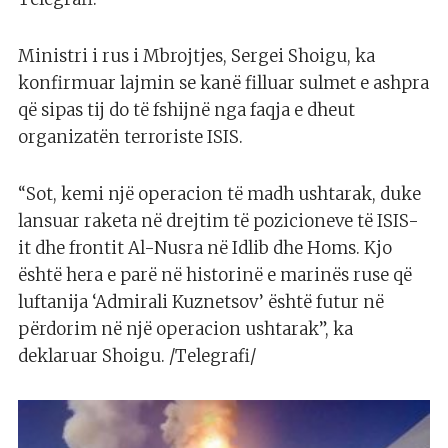
Ministri i rus i Mbrojtjes, Sergei Shoigu, ka
konfirmuar lajmin se kanë filluar sulmet e ashpra
që sipas tij do të fshijnë nga faqja e dheut
organizatën terroriste ISIS.
“Sot, kemi një operacion të madh ushtarak, duke
lansuar raketa në drejtim të pozicioneve të ISIS-
it dhe frontit Al-Nusra në Idlib dhe Homs. Kjo
është hera e parë në historinë e marinës ruse që
luftanija ‘Admirali Kuznetsov’ është futur në
përdorim në një operacion ushtarak”, ka
deklaruar Shoigu. /Telegrafi/