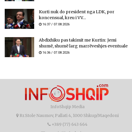
Kurti nuk do president nga LDK, por
koncensual, kreu i VV...
16:37 / 07.08.2026
Abdixhiku pas takimit me Kurtin: Jemi
shumë, shumë larg marrëveshjes eventuale
16:36 / 07.08.2026
InfoShqip Media
Rr.Stole Naumov, Pallati 4, 1000 Shkup/Maqedoni
+389 (77) 643 664