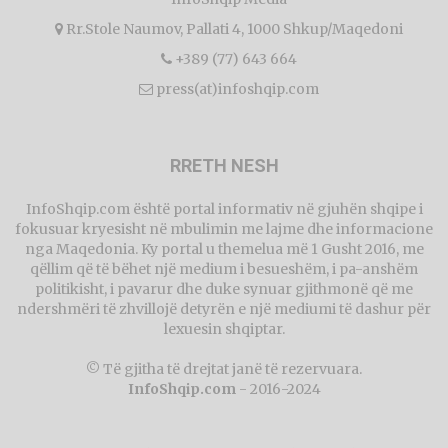
Rr.Stole Naumov, Pallati 4, 1000 Shkup/Maqedoni
+389 (77) 643 664
press(at)infoshqip.com
RRETH NESH
InfoShqip.com është portal informativ në gjuhën shqipe i
fokusuar kryesisht në mbulimin me lajme dhe informacione
nga Maqedonia. Ky portal u themelua më 1 Gusht 2016, me
qëllim që të bëhet një medium i besueshëm, i pa-anshëm
politikisht, i pavarur dhe duke synuar gjithmonë që me
ndershmëri të zhvillojë detyrën e një mediumi të dashur për
lexuesin shqiptar.
© Të gjitha të drejtat janë të rezervuara.
InfoShqip.com
- 2016-2024