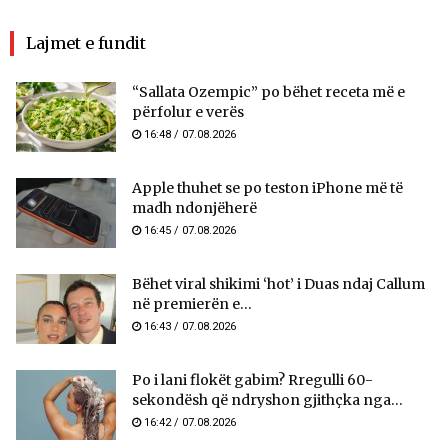
Lajmet e fundit
“Sallata Ozempic” po bëhet receta më e
përfolur e verës
16:48 / 07.08.2026
Apple thuhet se po teston iPhone më të
madh ndonjëherë
16:45 / 07.08.2026
Bëhet viral shikimi ‘hot’ i Duas ndaj Callum
në premierën e...
16:43 / 07.08.2026
Po i lani flokët gabim? Rregulli 60-
sekondësh që ndryshon gjithçka nga...
16:42 / 07.08.2026