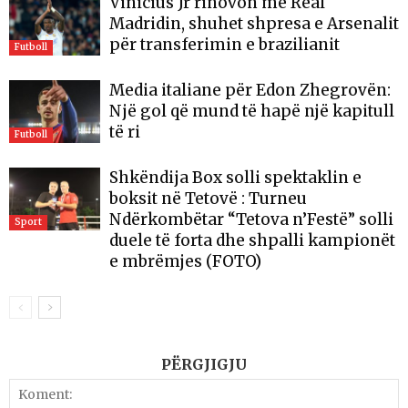
Vinicius Jr rinovon me Real
Madridin, shuhet shpresa e Arsenalit
për transferimin e brazilianit
Futboll
Media italiane për Edon Zhegrovën:
Një gol që mund të hapë një kapitull
të ri
Futboll
Shkëndija Box solli spektaklin e
boksit në Tetovë : Turneu
Ndërkombëtar “Tetova n’Festë” solli
Sport
duele të forta dhe shpalli kampionët
e mbrëmjes (FOTO)
PËRGJIGJU