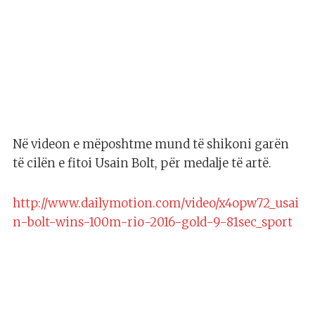
Në videon e mëposhtme mund të shikoni garën
të cilën e fitoi Usain Bolt, për medalje të artë.
http://www.dailymotion.com/video/x4opw72_usai
n-bolt-wins-100m-rio-2016-gold-9-81sec_sport