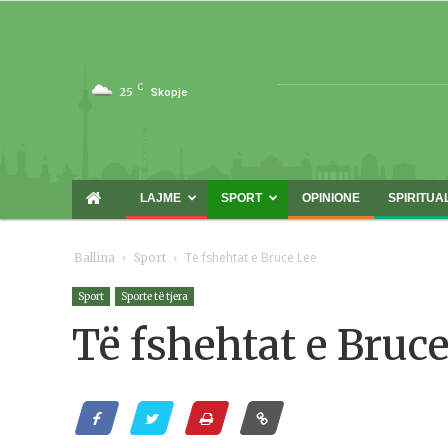
C
25
Skopje
LAJME
SPORT
OPINIONE
SPIRITUA
Të fshehtat e Bruce Lee
Ballina
Sport
Sport
Sporte të tjera
Të fshehtat e Bruc