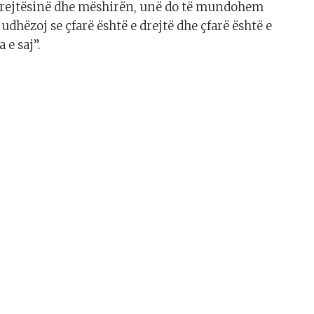
 drejtësinë dhe mëshirën, unë do të mundohem
dhëzoj se çfarë është e drejtë dhe çfarë është e
 e saj”.