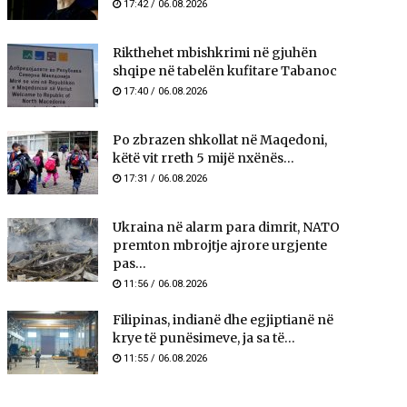
17:42 / 06.08.2026
Rikthehet mbishkrimi në gjuhën
shqipe në tabelën kufitare Tabanoc
17:40 / 06.08.2026
Po zbrazen shkollat në Maqedoni,
këtë vit rreth 5 mijë nxënës...
17:31 / 06.08.2026
Ukraina në alarm para dimrit, NATO
premton mbrojtje ajrore urgjente
pas...
11:56 / 06.08.2026
Filipinas, indianë dhe egjiptianë në
krye të punësimeve, ja sa të...
11:55 / 06.08.2026