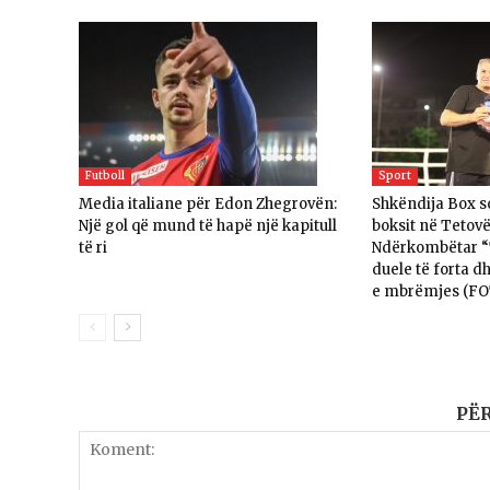
Futboll
Sport
Media italiane për Edon Zhegrovën:
Shkëndija Box so
Një gol që mund të hapë një kapitull
boksit në Tetovë
të ri
Ndërkombëtar “T
duele të forta d
e mbrëmjes (F
PË