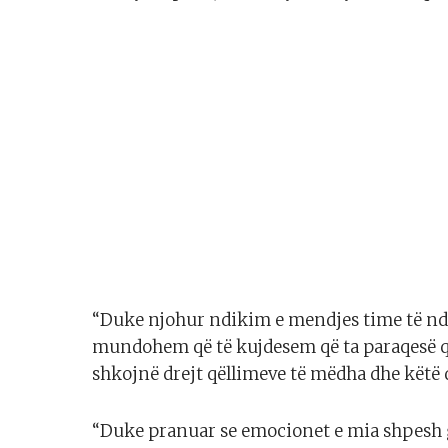
“Duke njohur ndikim e mendjes time të ndë
mundohem që të kujdesem që ta paraqesë qël
shkojnë drejt qëllimeve të mëdha dhe këtë 
“Duke pranuar se emocionet e mia shpesh 