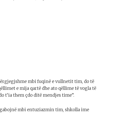
rgjegjshme mbi fuqinë e vullnetit tim, do të
limet e mija qartë dhe ato qëllime të vogla të
do t’ia them çdo ditë mendjes time”.
gabojnë mbi entuziazmin tim, shkolla ime