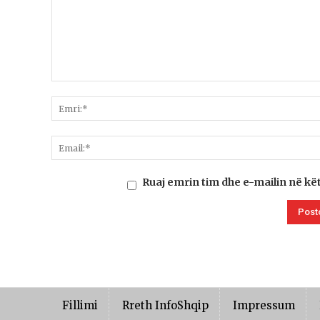
Ruaj emrin tim dhe e-mailin në kë
Fillimi
Rreth InfoShqip
Impressum