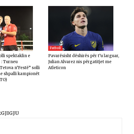
Futboll
lli spektaklin e
Pavarësisht dëshirës për t’u larguar,
 : Turneu
Julian Alvarez nis përgatitjet me
etova n’Festë” solli
Atleticon
he shpalli kampionët
OTO)
RGJIGJU