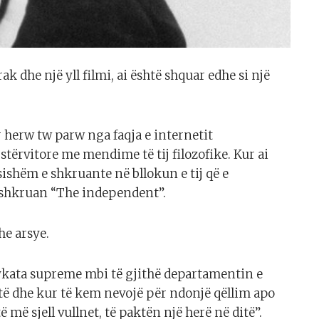
ak dhe një yll filmi, ai është shquar edhe si një
r herw tw parw nga faqja e internetit
stërvitore me mendime të tij filozofike. Kur ai
ishëm e shkruante në bllokun e tij që e
 shkruan “The independent”.
he arsye.
jykata supreme mbi të gjithë departamentin e
itë dhe kur të kem nevojë për ndonjë qëllim apo
 më sjell vullnet, të paktën një herë në ditë”.