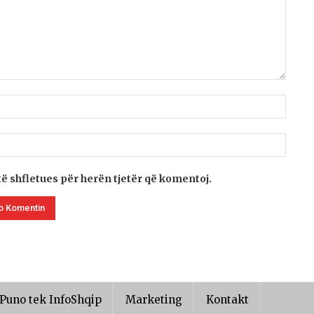
të shfletues për herën tjetër që komentoj.
Puno tek InfoShqip
Marketing
Kontakt