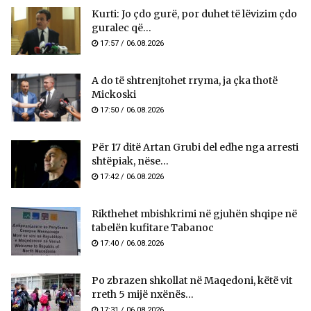
Kurti: Jo çdo gurë, por duhet të lëvizim çdo
guralec që...
17:57 / 06.08.2026
A do të shtrenjtohet rryma, ja çka thotë
Mickoski
17:50 / 06.08.2026
Për 17 ditë Artan Grubi del edhe nga arresti
shtëpiak, nëse...
17:42 / 06.08.2026
Rikthehet mbishkrimi në gjuhën shqipe në
tabelën kufitare Tabanoc
17:40 / 06.08.2026
Po zbrazen shkollat në Maqedoni, këtë vit
rreth 5 mijë nxënës...
17:31 / 06.08.2026