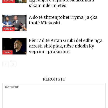
zgjedhjet e reja! Me Abdixhikun
Kosovë
s’kam ndërmjetës
A do të shtrenjtohet rryma, ja çka
thotë Mickoski
Aktuale
Për 17 ditë Artan Grubi del edhe nga
arresti shtëpiak, nëse ndodh ky
veprim i prokurorit
Lajme
PËRGJIGJU