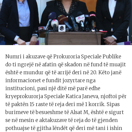
Numri i akuzave që Prokuroria Speciale Publike
do ti ngrejë në afatin që skadon në fund të muajit
është e mundur që të arrijë deri në 20. Këto janë
informacionet e fundit jozyrtare nga
institucioni, pasi një ditë më parë edhe
kryeprokurorja Speciale Katica Janeva, njoftoi për
të paktën 15 raste të reja deri më 1 korrik. Sipas
burimeve të besueshme të Alsat M, është e sigurt
se në mesin e aktakuzave të reja do të gjenden
pothuajse të gjitha lëndët që deri më tani i ishin