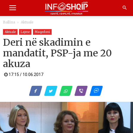
Ballina
Aktuale
Aktuale
Lajme
Maqedoni
Deri në skadimin e
mandatit, PSP-ja me 20
akuza
17:15 / 10.06.2017