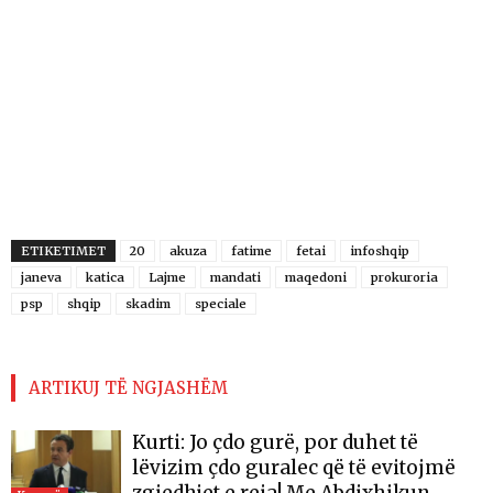
ETIKETIMET
20
akuza
fatime
fetai
infoshqip
janeva
katica
Lajme
mandati
maqedoni
prokuroria
psp
shqip
skadim
speciale
ARTIKUJ TË NGJASHËM
Kurti: Jo çdo gurë, por duhet të
lëvizim çdo guralec që të evitojmë