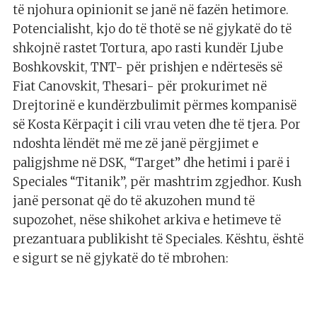
të njohura opinionit se janë në fazën hetimore.
Potencialisht, kjo do të thotë se në gjykatë do të
shkojnë rastet Tortura, apo rasti kundër Ljube
Boshkovskit, TNT- për prishjen e ndërtesës së
Fiat Canovskit, Thesari- për prokurimet në
Drejtorinë e kundërzbulimit përmes kompanisë
së Kosta Kërpaçit i cili vrau veten dhe të tjera. Por
ndoshta lëndët më me zë janë përgjimet e
paligjshme në DSK, “Target” dhe hetimi i parë i
Speciales “Titanik”, për mashtrim zgjedhor. Kush
janë personat që do të akuzohen mund të
supozohet, nëse shikohet arkiva e hetimeve të
prezantuara publikisht të Speciales. Kështu, është
e sigurt se në gjykatë do të mbrohen: