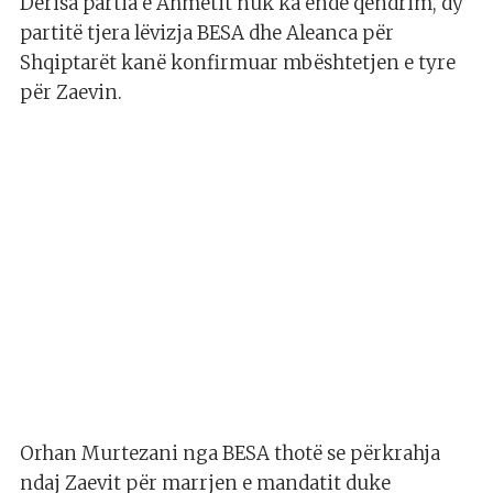
Derisa partia e Ahmetit nuk ka ende qëndrim, dy
partitë tjera lëvizja BESA dhe Aleanca për
Shqiptarët kanë konfirmuar mbështetjen e tyre
për Zaevin.
Orhan Murtezani nga BESA thotë se përkrahja
ndaj Zaevit për marrjen e mandatit duke