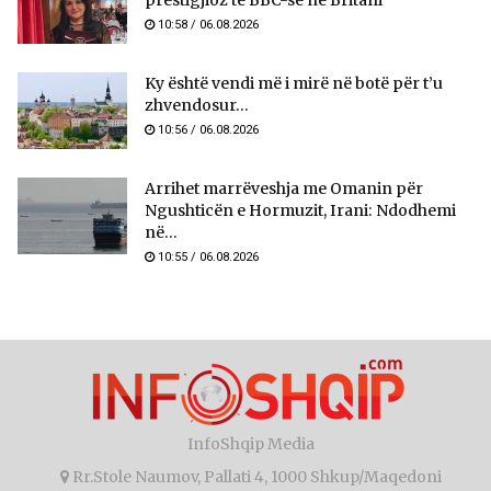
10:58 / 06.08.2026
Ky është vendi më i mirë në botë për t’u
zhvendosur...
10:56 / 06.08.2026
Arrihet marrëveshja me Omanin për
Ngushticën e Hormuzit, Irani: Ndodhemi
në...
10:55 / 06.08.2026
InfoShqip Media
Rr.Stole Naumov, Pallati 4, 1000 Shkup/Maqedoni