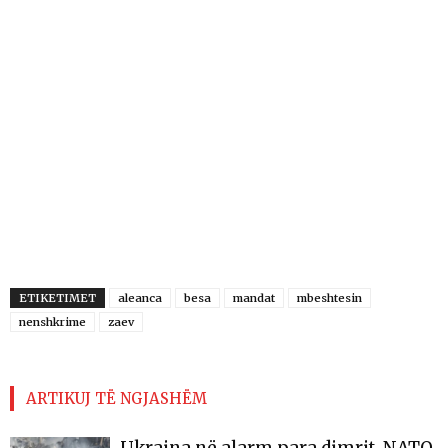
ETIKETIMET
aleanca
besa
mandat
mbeshtesin
nenshkrime
zaev
ARTIKUJ TË NGJASHËM
Ukraina në alarm para dimrit, NATO