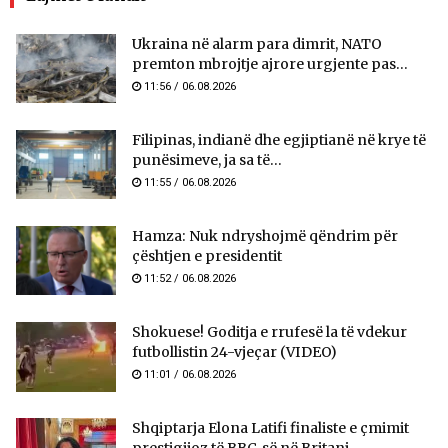
Ukraina në alarm para dimrit, NATO
premton mbrojtje ajrore urgjente pas...
11:56 / 06.08.2026
Filipinas, indianë dhe egjiptianë në krye të
punësimeve, ja sa të...
11:55 / 06.08.2026
Hamza: Nuk ndryshojmë qëndrim për
çështjen e presidentit
11:52 / 06.08.2026
Shokuese! Goditja e rrufesë la të vdekur
futbollistin 24-vjeçar (VIDEO)
11:01 / 06.08.2026
Shqiptarja Elona Latifi finaliste e çmimit
prestigjioz të BBC-së në Britani