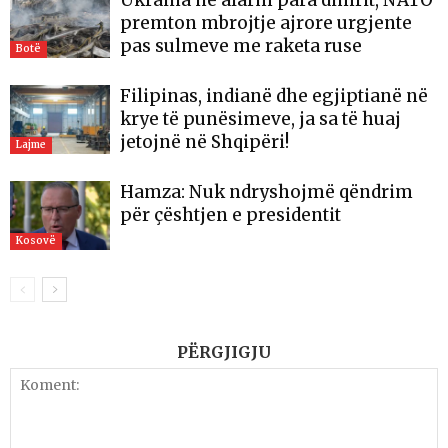
premton mbrojtje ajrore urgjente
pas sulmeve me raketa ruse
Botë
Filipinas, indianë dhe egjiptianë në
krye të punësimeve, ja sa të huaj
jetojnë në Shqipëri!
Lajme
Hamza: Nuk ndryshojmë qëndrim
për çështjen e presidentit
Kosovë
PËRGJIGJU