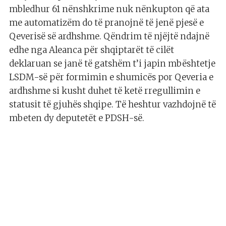
mbledhur 61 nënshkrime nuk nënkupton që ata
me automatizëm do të pranojnë të jenë pjesë e
Qeverisë së ardhshme. Qëndrim të njëjtë ndajnë
edhe nga Aleanca për shqiptarët të cilët
deklaruan se janë të gatshëm t’i japin mbështetje
LSDM-së për formimin e shumicës por Qeveria e
ardhshme si kusht duhet të ketë rregullimin e
statusit të gjuhës shqipe. Të heshtur vazhdojnë të
mbeten dy deputetët e PDSH-së.