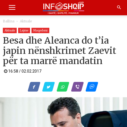
Ballina
Aktuale
Aktuale
Lajme
Maqedoni
Besa dhe Aleanca do t’ia
japin nënshkrimet Zaevit
për ta marrë mandatin
16:58 / 02.02.2017