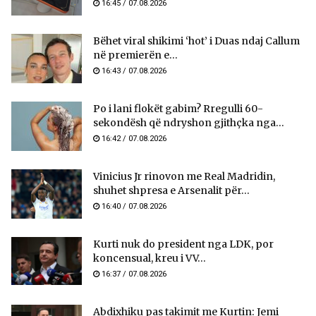
16:45 / 07.08.2026
Bëhet viral shikimi ‘hot’ i Duas ndaj Callum
në premierën e...
16:43 / 07.08.2026
Po i lani flokët gabim? Rregulli 60-
sekondësh që ndryshon gjithçka nga...
16:42 / 07.08.2026
Vinicius Jr rinovon me Real Madridin,
shuhet shpresa e Arsenalit për...
16:40 / 07.08.2026
Kurti nuk do president nga LDK, por
koncensual, kreu i VV...
16:37 / 07.08.2026
Abdixhiku pas takimit me Kurtin: Jemi