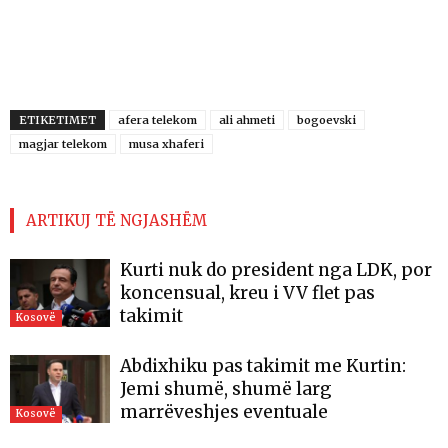
ETIKETIMET
afera telekom
ali ahmeti
bogoevski
magjar telekom
musa xhaferi
ARTIKUJ TË NGJASHËM
Kurti nuk do president nga LDK, por
koncensual, kreu i VV flet pas
takimit
Kosovë
Abdixhiku pas takimit me Kurtin:
Jemi shumë, shumë larg
marrëveshjes eventuale
Kosovë