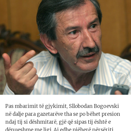
Pas mbarimit të gjykimit, Sllobodan Bogoevski
në dalje para gazetarëve tha se po bëhet presion
ndaj tij si dëshmitarë, gjë që sipas tij është e
dënueshme me ligj. Ai edhe njëherë përsëriti