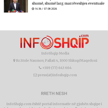
shumë, shumë larg marrëveshjes eventuale
16:36 / 07.08.2026
InfoShqip Media
Rr.Stole Naumov, Pallati 4, 1000 Shkup/Maqedoni
+389 (77) 643 664
press(at)infoshqip.com
RRETH NESH
InfoShqip.com është portal informativ në gjuhën shqipe i