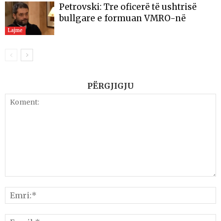
Petrovski: Tre oficerë të ushtrisë
bullgare e formuan VMRO-në
Lajme
PËRGJIGJU