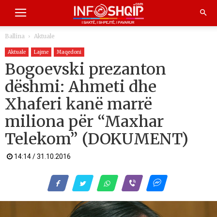
Ballina
Aktuale
Aktuale
Lajme
Maqedoni
Bogoevski prezanton
dëshmi: Ahmeti dhe
Xhaferi kanë marrë
miliona për “Maxhar
Telekom” (DOKUMENT)
14:14 / 31.10.2016