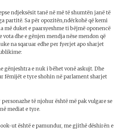
epse ndjeksësit tanë në më të shumtën janë të
nga partitë. Sa për opozitën,ndërkohë që kemi
ia më duket e paarsyeshme ti bëjmë oponencë
e vota dhe e gënjen mendja nëse mendon që
ke na sqaruar edhe per fyerjet apo sharjet
ublikime:
 gënjeshtra e nuk i bëhet vonë askujt. Dhe
kur fëmijët e tyre shohin në parlament sharjet
ër personazhe të njohur është më pak vulgare se
 në mediat e tyre.
book-ut është e pamundur, me gjithë dëshirën e