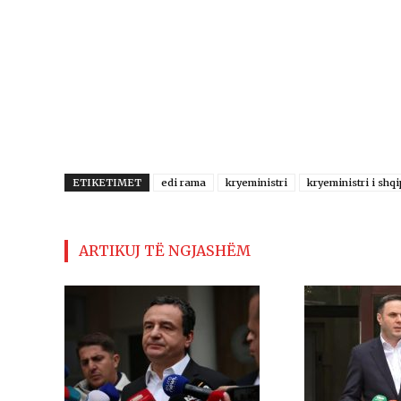
ETIKETIMET
edi rama
kryeministri
kryeministri i shq
ARTIKUJ TË NGJASHËM