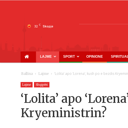
C
32
Skopje
LAJME
SPORT
OPINIONE
SPIRITUA
‘Lolita’ apo ‘Lorena’, kush po e bezdis Kryemin
Ballina
Lajme
Lajme
Shqipëri
‘Lolita’ apo ‘Lorena
Kryeministrin?