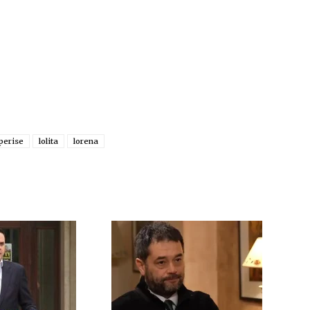
iperise
lolita
lorena