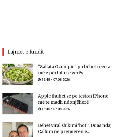
Lajmet e fundit
“Sallata Ozempic” po bëhet receta
më e përfolur e verës
16:48 / 07.08.2026
Apple thuhet se po teston iPhone
më të madh ndonjëherë
16:45 / 07.08.2026
Bëhet viral shikimi ‘hot’ i Duas ndaj
Callum në premierën e...