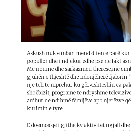
Askush nuk e mban mend ditën e parë kur p
popullor dhe i ndjekur edhe pse në fakt asn
Me ironinë dhe sarkazmën therësë,me cimb
gjuhën e thjeshtë dhe ndonjëherë fjalorin 
një teh të mprehur ku gërvishteshin ca pak
shoëbizit, programe të ndryshme televizive,
ardhur në ndihmë fëmijëve apo njerëzve që
kurimin e tyre.
E doemos që i gjithë ky aktivitet ngjall dhe