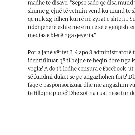
madhe të disave. “Sepse sado që disa mund
shumë gjejnë të vetmin vend ku mund të sh
që nuk zgjidhen kurrë në zyrat e shtetit. S
ndonjëherë është më e mirë se e gënjeshtërt
medias e blerë nga qeveria.”
Por a janë vërtet 3, 4 apo 8 administratorë t
identifikuar që ti bëjnë të heqin dorë nga k
vogla? A do t’i lodhë censura e Facebook-ut 
së fundmi duket se po angazhohen fort? Dh
faqe e pasponsorizuar dhe me angazhim vul
të fillojnë punë? Dhe zot na ruaj nëse tund