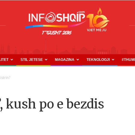
LITET
STIL JETESE
MAGAZINA
TEKNOLOGJI
#THUM
INFOSHQIP.COM
istrin?
’, kush po e bezdis