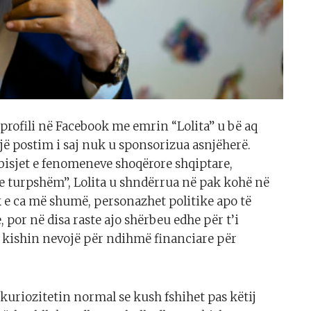
rofili në Facebook me emrin “Lolita” u bë aq
jë postim i saj nuk u sponsorizua asnjëherë.
isjet e fenomeneve shoqërore shqiptare,
“e turpshëm”, Lolita u shndërrua në pak kohë në
 e ca më shumë, personazhet politike apo të
 por në disa raste ajo shërbeu edhe për t’i
 kishin nevojë për ndihmë financiare për
 kuriozitetin normal se kush fshihet pas këtij