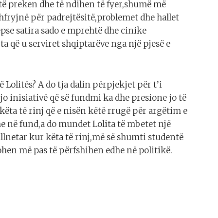
 të preken dhe të ndihen të fyer,shumë më
fryjnë për padrejtësitë,problemet dhe hallet
epse satira sado e mprehtë dhe cinike
a që u serviret shqiptarëve nga një pjesë e
ë Lolitës? A do tja dalin përpjekjet për t’i
jo inisiativë që së fundmi ka dhe presione jo të
këta të rinj që e nisën këtë rrugë për argëtim e
e në fund,a do mundet Lolita të mbetet një
lnetar kur këta të rinj,më së shumti studentë
ohen më pas të përfshihen edhe në politikë.