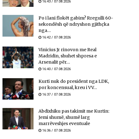
16:43 / 07.08.2026
Po i lani flokët gabim? Rregulli 60-
sekondësh që ndryshon gjithçka
nga...
16:42 / 07.08.2026
Vinicius Jr rinovon me Real
Madridin, shuhet shpresa e
Arsenalit për...
16:40 / 07.08.2026
Kurti nuk do president nga LDK,
por koncensual, kreu i VV...
16:37 / 07.08.2026
Abdixhiku pas takimit me Kurtin:
Jemi shumë, shumë larg
marrëveshjes eventuale
16:36 / 07.08.2026