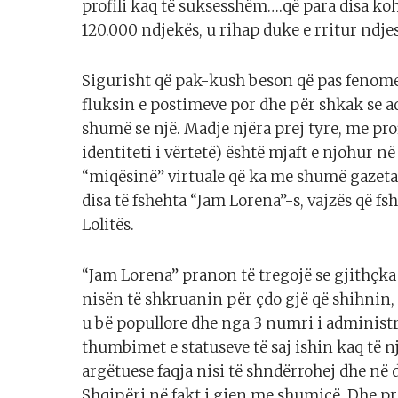
profili kaq të suksesshëm….që para disa ko
120.000 ndjekës, u rihap duke e rritur nd
Sigurisht që pak-kush beson që pas fenomeni
fluksin e postimeve por dhe për shkak se a
shumë se një. Madje njëra prej tyre, me pro
identiteti i vërtetë) është mjaft e njohur 
“miqësinë” virtuale që ka me shumë gazeta
disa të fshehta “Jam Lorena”-s, vajzës që fshi
Lolitës.
“Jam Lorena” pranon të tregojë se gjithçka n
nisën të shkruanin për çdo gjë që shihnin, 
u bë popullore dhe nga 3 numri i administra
thumbimet e statuseve të saj ishin kaq të 
argëtuese faqja nisi të shndërrohej dhe në
Shqipëri në fakt i gjen me shumicë. Dhe pre