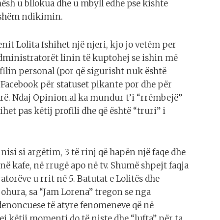
hësh u bllokua dhe u mbyll edhe pse kishte
jeshëm ndikimin.
t Lolita fshihet një njeri, kjo jo vetëm per
dministratorët linin të kuptohej se ishin më
filin personal (por që sigurisht nuk është
në Facebook për statuset pikante por dhe për
rë. Ndaj Opinion.al ka mundur t’i “rrëmbejë”
het pas këtij profili dhe që është “truri” i
isi si argëtim, 3 të rinj që hapën një faqe dhe
në kafe, në rrugë apo në tv. Shumë shpejt faqja
torëve u rrit në 5. Batutat e Lolitës dhe
njohura, sa “Jam Lorena” tregon se nga
 denoncuese të atyre fenomeneve që në
j këtij momenti do të niste dhe “lufta” për ta