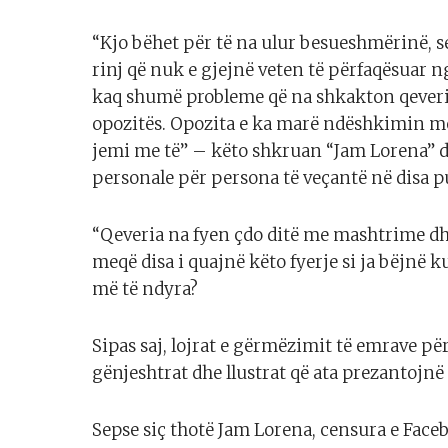
“Kjo bëhet për të na ulur besueshmërinë, s
rinj që nuk e gjejnë veten të përfaqësuar 
kaq shumë probleme që na shkakton qever
opozitës. Opozita e ka marë ndëshkimin m
jemi me të” – këto shkruan “Jam Lorena” du
personale për persona të veçantë në disa p
“Qeveria na fyen çdo ditë me mashtrime dhe
meqë disa i quajnë këto fyerje si ja bëjnë 
më të ndyra?
Sipas saj, lojrat e gërmëzimit të emrave p
gënjeshtrat dhe llustrat që ata prezantojnë
Sepse siç thotë Jam Lorena, censura e Face