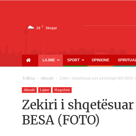
C
29
Skopje
LAJME
SPORT
OPINIONE
SPIRITUA
Zekiri i shqetësuar për përplasjet BDI-BESA
Ballina
Aktuale
Aktuale
Lajme
Maqedoni
Zekiri i shqetësuar
BESA (FOTO)