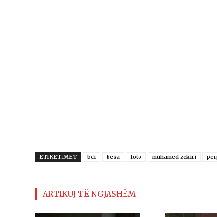
ETIKETIMET
bdi
besa
foto
muhamed zekiri
per
ARTIKUJ TË NGJASHËM