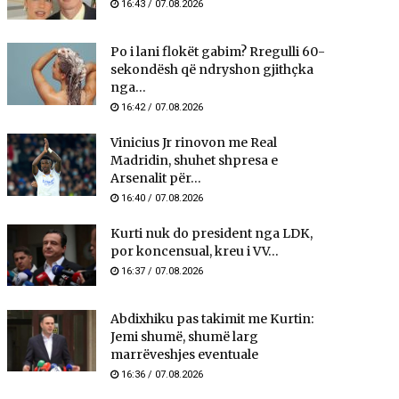
16:43 / 07.08.2026
Po i lani flokët gabim? Rregulli 60-
sekondësh që ndryshon gjithçka
nga...
16:42 / 07.08.2026
Vinicius Jr rinovon me Real
Madridin, shuhet shpresa e
Arsenalit për...
16:40 / 07.08.2026
Kurti nuk do president nga LDK,
por koncensual, kreu i VV...
16:37 / 07.08.2026
Abdixhiku pas takimit me Kurtin:
Jemi shumë, shumë larg
marrëveshjes eventuale
16:36 / 07.08.2026