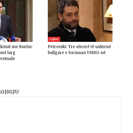
Lajme
akimit me Kurtin:
Petrovski: Tre oficerë të ushtrisë
umë larg
bullgare e formuan VMRO-në
ventuale
RGJIGJU