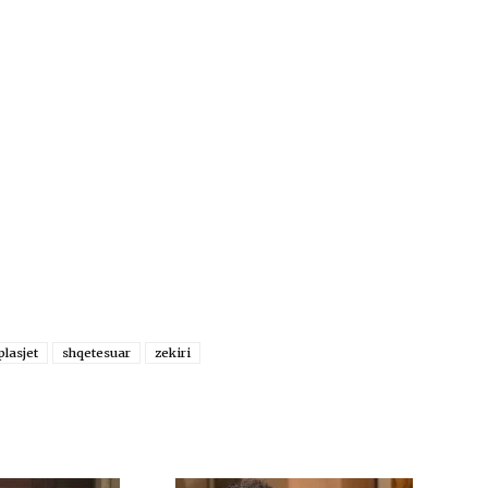
plasjet
shqetesuar
zekiri