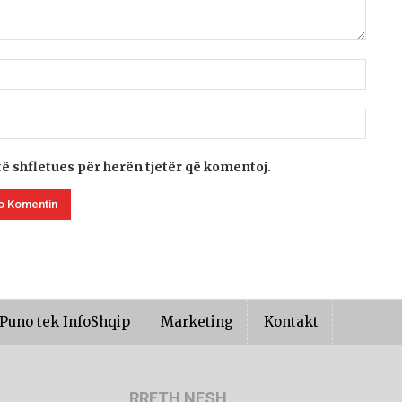
të shfletues për herën tjetër që komentoj.
Puno tek InfoShqip
Marketing
Kontakt
RRETH NESH