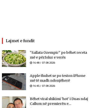
Lajmet e fundit
“Sallata Ozempic” po bëhet receta
më e përfolur e verës
16:48 / 07.08.2026
Apple thuhet se po teston iPhone
më të madh ndonjëherë
16:45 / 07.08.2026
Bëhet viral shikimi ‘hot’ i Duas ndaj
Callum në premierën e...