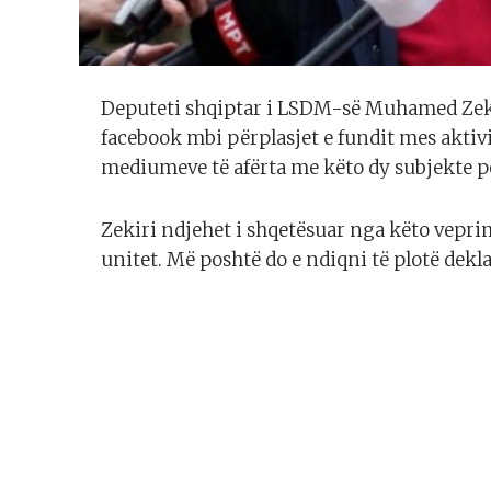
Deputeti shqiptar i LSDM-së Muhamed Zekir
facebook mbi përplasjet e fundit mes aktivi
mediumeve të afërta me këto dy subjekte po
Zekiri ndjehet i shqetësuar nga këto vepr
unitet. Më poshtë do e ndiqni të plotë dekl