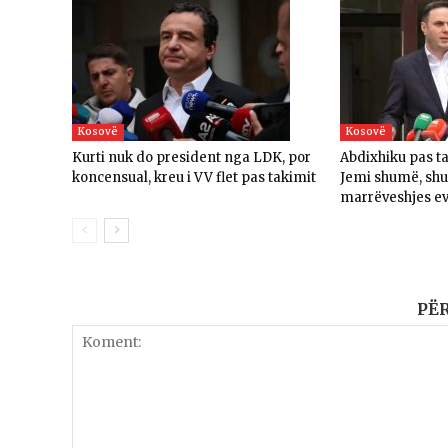
Kosovë
Kosovë
Kurti nuk do president nga LDK, por
Abdixhiku pas t
koncensual, kreu i VV flet pas takimit
Jemi shumë, sh
marrëveshjes e
PË