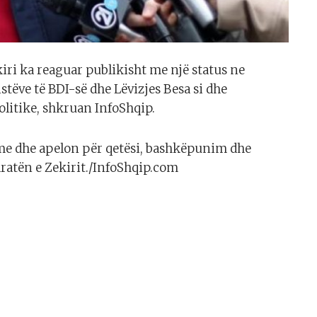
i ka reaguar publikisht me një status ne
stëve të BDI-së dhe Lëvizjes Besa si dhe
litike, shkruan InfoShqip.
ime dhe apelon për qetësi, bashkëpunim dhe
aratën e Zekirit./InfoShqip.com