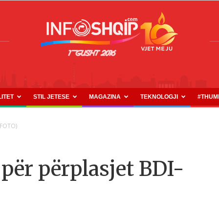
LITET
STIL JETESE
MAGAZINA
TEKNOLOGJI
#THUM
INFOSHQIP.COM
 (FOTO)
 për përplasjet BDI-