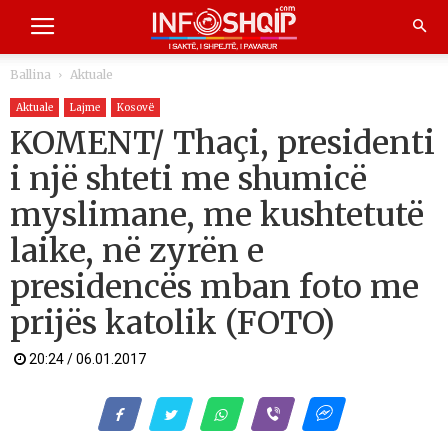
Ballina
Aktuale
Aktuale
Lajme
Kosovë
KOMENT/ Thaçi, presidenti
i një shteti me shumicë
myslimane, me kushtetutë
laike, në zyrën e
presidencës mban foto me
prijës katolik (FOTO)
20:24 / 06.01.2017