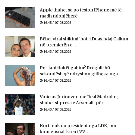
Apple thuhet se po teston iPhone më të
madh ndonjëherë
16:45 / 07.08.2026
Bëhet viral shikimi ‘hot’ i Duas ndaj Callum
në premierën e...
16:43 / 07.08.2026
Po i lani flokët gabim? Rregulli 60-
sekondësh që ndryshon gjithçka nga...
16:42 / 07.08.2026
Vinicius Jr rinovon me Real Madridin,
shuhet shpresa e Arsenalit për...
16:40 / 07.08.2026
Kurti nuk do president nga LDK, por
koncensual, kreu i VV...