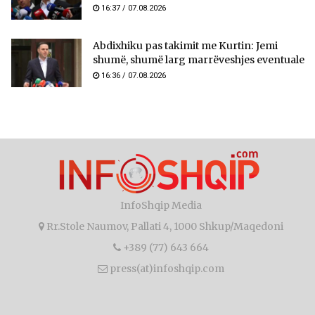
16:37 / 07.08.2026
Abdixhiku pas takimit me Kurtin: Jemi
shumë, shumë larg marrëveshjes eventuale
16:36 / 07.08.2026
InfoShqip Media
Rr.Stole Naumov, Pallati 4, 1000 Shkup/Maqedoni
+389 (77) 643 664
press(at)infoshqip.com