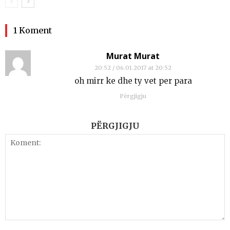
1 Koment
Murat Murat
20:52 / 06.01.2017 at 20:52
oh mirr ke dhe ty vet per para
Përgjigju
PËRGJIGJU