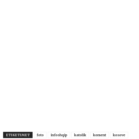
ETIKETIMET
foto
infoshqip
katolik
koment
kosove