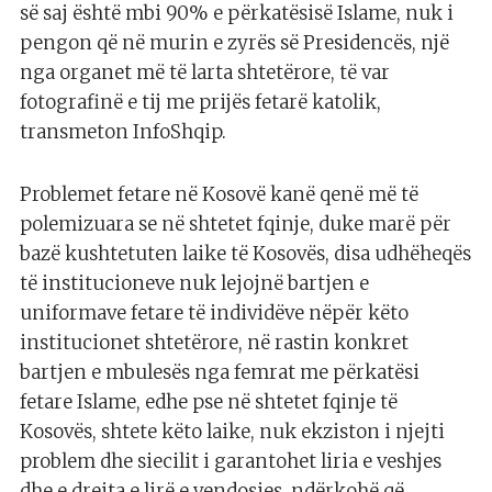
së saj është mbi 90% e përkatësisë Islame, nuk i
pengon që në murin e zyrës së Presidencës, një
nga organet më të larta shtetërore, të var
fotografinë e tij me prijës fetarë katolik,
transmeton InfoShqip.
Problemet fetare në Kosovë kanë qenë më të
polemizuara se në shtetet fqinje, duke marë për
bazë kushtetuten laike të Kosovës, disa udhëheqës
të institucioneve nuk lejojnë bartjen e
uniformave fetare të individëve nëpër këto
institucionet shtetërore, në rastin konkret
bartjen e mbulesës nga femrat me përkatësi
fetare Islame, edhe pse në shtetet fqinje të
Kosovës, shtete këto laike, nuk ekziston i njejti
problem dhe siecilit i garantohet liria e veshjes
dhe e drejta e lirë e vendosjes, ndërkohë që