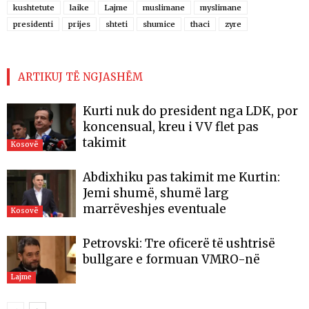
kushtetute
laike
Lajme
muslimane
myslimane
presidenti
prijes
shteti
shumice
thaci
zyre
ARTIKUJ TË NGJASHËM
Kurti nuk do president nga LDK, por
koncensual, kreu i VV flet pas
takimit
Kosovë
Abdixhiku pas takimit me Kurtin:
Jemi shumë, shumë larg
marrëveshjes eventuale
Kosovë
Petrovski: Tre oficerë të ushtrisë
bullgare e formuan VMRO-në
Lajme