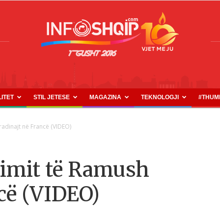
LITET
STIL JETESE
MAGAZINA
TEKNOLOGJI
#THUM
INFOSHQIP.COM
radinajt në Francë (VIDEO)
timit të Ramush
cë (VIDEO)