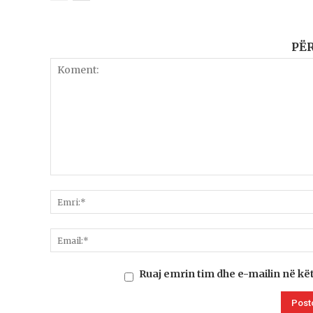
PË
Ruaj emrin tim dhe e-mailin në kë