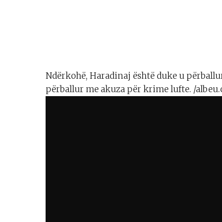
Ndërkohë, Haradinaj është duke u përball
përballur me akuza për krime lufte. /albeu