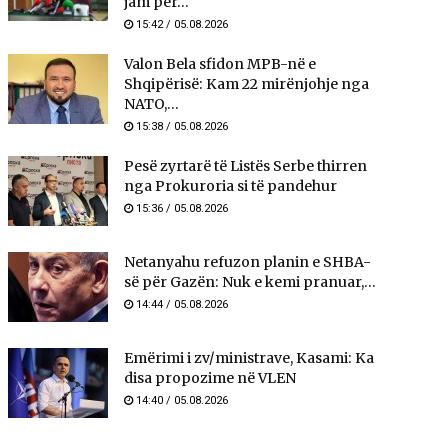
jam për...
15:42 / 05.08.2026
Valon Bela sfidon MPB-në e
Shqipërisë: Kam 22 mirënjohje nga
NATO,...
15:38 / 05.08.2026
Pesë zyrtarë të Listës Serbe thirren
nga Prokuroria si të pandehur
15:36 / 05.08.2026
Netanyahu refuzon planin e SHBA-
së për Gazën: Nuk e kemi pranuar,...
14:44 / 05.08.2026
Emërimi i zv/ministrave, Kasami: Ka
disa propozime në VLEN
14:40 / 05.08.2026