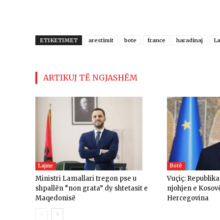
ETIKETIMET
arestimit
bote
france
haradinaj
L
ARTIKUJ TË NGJASHËM
Lajme
Botë
Ministri Lamallari tregon pse u
Vuçiç: Republik
shpallën “non grata” dy shtetasit e
njohjen e Kosov
Maqedonisë
Hercegovina