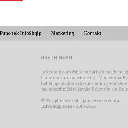
Puno tek InfoShqip
Marketing
Kontakt
RRETH NESH
InfoShqip.com është portal informativ në g
lajme dhe informacione nga Maqedonia. Ky p
bëhet një medium i besueshëm, i pa-anshëm 
me ndershmëri të zhvillojë detyrën e një me
© Të gjitha të drejtat janë të rezervuara.
InfoShqip.com
- 2016-2024