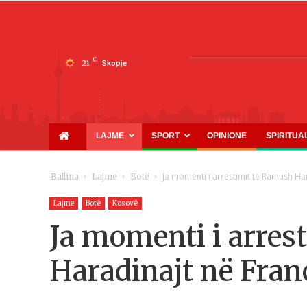
C
21
Skopje
LAJME
SPORT
OPINIONE
SPIRITUA
Ja momenti i arrestimit të Ramush Ha
Ballina
Lajme
Botë
Lajme
Botë
Kosovë
Ja momenti i arres
Haradinajt në Fran