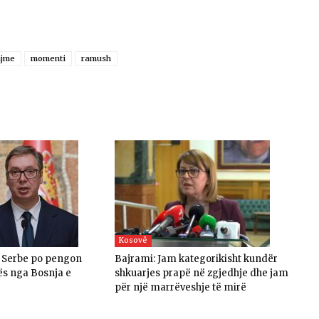
ajme
momenti
ramush
Kosovë
a Serbe po pengon
Bajrami: Jam kategorikisht kundër
ës nga Bosnja e
shkuarjes prapë në zgjedhje dhe jam
për një marrëveshje të mirë