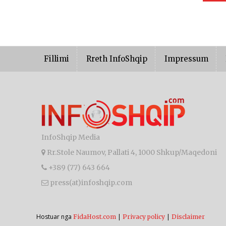
Fillimi
Rreth InfoShqip
Impressum
InfoShqip Media
Rr.Stole Naumov, Pallati 4, 1000 Shkup/Maqedoni
+389 (77) 643 664
press(at)infoshqip.com
Hostuar nga
|
|
FidaHost.com
Privacy policy
Disclaimer